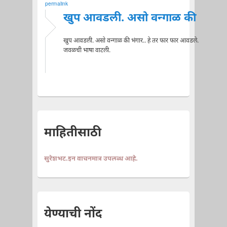
permalink
खुप आवडली. असो वन्गाळ की
खुप आवडली. असो वन्गाळ की भंगार.. हे तर फार फार आवडले.
जवळची भाषा वाटली.
माहितीसाठी
सुरेशभट.इन वाचनमात्र उपलब्ध आहे.
येण्याची नोंद