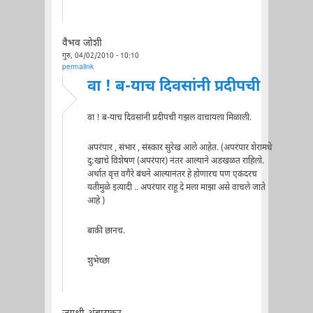
वैभव जोशी
गुरु, 04/02/2010 - 10:10
permalink
वा ! ब-याच दिवसांनी प्रदीपची
वा ! ब-याच दिवसांनी प्रदीपची गझल वाचायला मिळाली.
अपरंपार , संभार , संस्कार सुरेख आले आहेत. (अपरंपार शेरामधे
दु:खाचे विशेषण (अपरंपार) नंतर आल्याने अडखळत राहिलो.
अर्थात वृत्त वगैरे बंधने आल्यानंतर हे होणारच पण एकंदरच
यतीमुळे इत्यादी .. अपरंपार राहू दे मला माझा असे वाचले जाते
आहे )
बाकी छानच.
शुभेच्छा