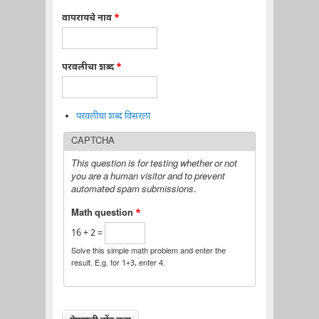
वापरायचे नाव
*
परवलीचा शब्द
*
परवलीचा शब्द विसरला
CAPTCHA
This question is for testing whether or not
you are a human visitor and to prevent
automated spam submissions.
Math question
*
16 + 2 =
Solve this simple math problem and enter the
result. E.g. for 1+3, enter 4.