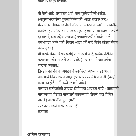
प्रतिसादाबद्द्ल धन्यवाद,
मी मेलो आहे, सरणावर आहे, मला फुले वाहिली आहेत.
(आयुष्यभर कोणी फुलही दिले नाही, आता हारावर हार.)
मेल्यानंतर अंगावरील बंधने तोडतात, काढतात. जसे: गळ्यातील,
कमरेचे, हातातील, बोटातील इ. मुक्त होणार्‍या आत्म्याचे अडथळे
दूर करणे, हाच उद्देश असावा.( मनातले कधी मोकळेपणाने
उपभोगता आले नाही, निदान आता तरी सारे निर्बंध तोडता येतात
का बघू या.)
मी मडके घेऊन त्रिवार प्रदक्षिणा घालतो आहे, प्रत्येक फेरीनंतर
मडक्याला भोक पाडले जात आहे. (साधारणपणे जवळ्चेच
जखमा करतात.)
तिरडी आत नेताना अंगठ्याने स्पर्शलेला अश्म(दगड) आता
आत्म्याचे निवासस्थान आहे. इथे खापराला कींमत नाही. (काही
काळ का होईना मी कठोर झालो आहे.)
मेल्यावर प्रत्येकवेळी कावळा होणे मला आवडत नाही. (शाकाहारी
माणसाच्या पिंडाला मांसाहारी कावळ्याने शिवणे जरा विचित्र
वाटते.) अलामतीत चूक झाली. .
स्पष्टपणे मांडणे शक्य झाले नाही.
क्शमस्व
अनिल रत्नाकर