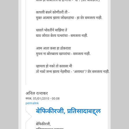
काळ हा सोबतीला दो क्षणांचा - 'दो'! (शेर आवडला.)
कापली बंधने कोणीतरी ती -
मुक्त आत्माच झाला जोख्नडांचा - हा शेर समजला नाही.
धावले भोवतीने माझिया ते
घाव जोरात केला पत्थरांचा - समजला नाही.
अश्म आता कसा हा ठोकरावा
मुफ्त्त ना बोलबाला खापरांचा - समजला नाही.
व्हायला हो नको तो कावळा मी
तो नको जन्म झाला नेहमीचा - 'अलामत'? शेर समजला नाही.
अनिल रत्नाकर
मंगळ, 05/01/2010 - 00:08
permalink
बेफिकीरजी, प्रतिसादाबद्द्ल
बेफिकीरजी,