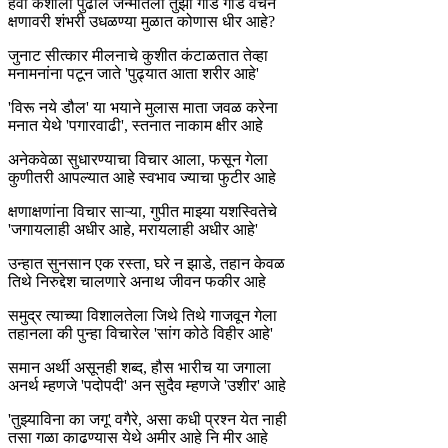
हवी कशाला पुढील जन्मातली तुझी गोड गोड वचने
क्षणावरी शंभरी उधळण्या मुळात कोणास धीर आहे?
जुनाट सीत्कार मीलनाचे कुशीत कंटाळतात तेव्हा
मनामनांना पटून जाते 'पुढ्यात आता शरीर आहे'
'विरू नये डौल' या भयाने मुलास माता जवळ करेना
मनात येथे 'पगारवाढी', स्तनात नाकाम क्षीर आहे
अनेकवेळा सुधारण्याचा विचार आला, फसून गेला
कुणीतरी आपल्यात आहे स्वभाव ज्याचा फुटीर आहे
क्षणाक्षणांना विचार साऱ्या, गुपीत माझ्या यशस्वितेचे
'जगायलाही अधीर आहे, मरायलाही अधीर आहे'
उन्हात सुनसान एक रस्ता, घरे न झाडे, तहान केवळ
तिथे निरुद्देश चालणारे अनाथ जीवन फकीर आहे
समुद्र त्याच्या विशालतेला जिथे तिथे गाजवून गेला
तहानला की पुन्हा विचारेल 'सांग कोठे विहीर आहे'
समान अर्थी असूनही शब्द, हौस भारीच या जगाला
अनर्थ म्हणजे 'पदोपदी' अन सुदैव म्हणजे 'उशीर' आहे
'तुझ्याविना का जगू' वगैरे, असा कधी प्रश्न येत नाही
तसा गळा काढण्यास येथे अमीर आहे नि मीर आहे