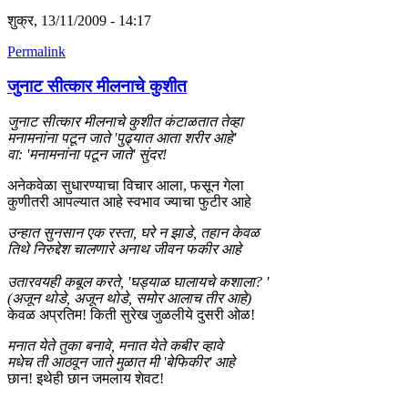
शुक्र, 13/11/2009 - 14:17
Permalink
जुनाट सीत्कार मीलनाचे कुशीत
जुनाट सीत्कार मीलनाचे कुशीत कंटाळतात तेव्हा
मनामनांना पटून जाते 'पुढ्यात आता शरीर आहे'
वा: 'मनामनांना पटून जाते' सुंदर!
अनेकवेळा सुधारण्याचा विचार आला, फसून गेला
कुणीतरी आपल्यात आहे स्वभाव ज्याचा फुटीर आहे
उन्हात सुनसान एक रस्ता, घरे न झाडे, तहान केवळ
तिथे निरुद्देश चालणारे अनाथ जीवन फकीर आहे
उतारवयही कबूल करते, 'घड्याळ घालायचे कशाला? '
(अजून थोडे, अजून थोडे, समोर आलाच तीर आहे)
केवळ अप्रतिम! किती सुरेख जुळलीये दुसरी ओळ!
मनात येते तुका बनावे, मनात येते कबीर व्हावे
मधेच ती आठवून जाते मुळात मी 'बेफिकीर' आहे
छान! इथेही छान जमलाय शेवट!