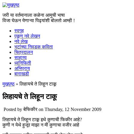
जरी या वर्तमानाला कळेना आमुची भाषा
विजा घेऊन येणाऱ्या पिढ्यांशी बोलतो आम्ही !
स्वगृह
एकूण नवे लेखन
नवे लेख
भटांच्या निवडक कविता
चित्रदालन
साहाय्य
ध्वनिफिती
अभिप्राय
बाराखडी
मुखपृष्ठ
» लिहायचे ते लिहून टाकू
You are here
लिहायचे ते लिहून टाकू
Posted by
बेफिकीर
on Thursday, 12 November 2009
लिहायचे ते लिहून टाकू इथे कुणाची फिकीर आहे?
कुणी न येथे हुजूर माझा न मी कुणाचा वजीर आहे