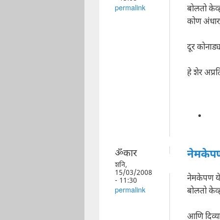
बोलतो केव्
permalink
कोण अंधारा
दूर कोनाड
हे शेर अप्
ॐकार
नेमकेप
शनि,
15/03/2008
नेमकेपण य
- 11:30
बोलतो केव्
permalink
आणि दिव्या