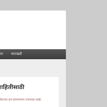
राय
बाराखडी
माहितीसाठी
ुरेशभट.इन वाचनमात्र उपलब्ध आहे.