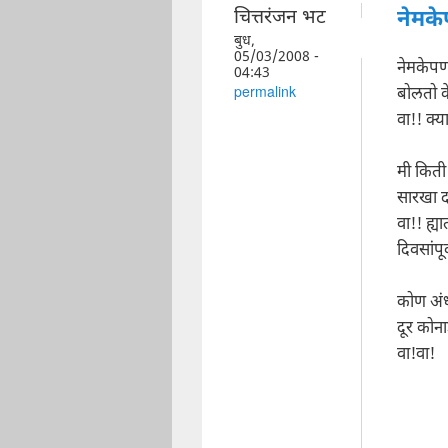
चित्तरंजन भट
नेमके
बुध,
05/03/2008 -
नेमकेपण
04:43
बोलतो क
permalink
वा!! क्य
मी किती 
सारखा द
वा!! ह्
दिवसांपू
कोण अंध
दूर कोन
वा!वा!