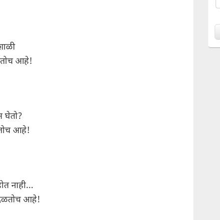
यशाळी
ळतोच आहे!
न घेतो?
तोच आहे!
होत नाही...
 दळतोच आहे!