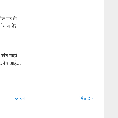
तील जर ती
तोच आहे?
 खंत नाही!
उरलोच आहे...
आरंभ
मिठाई ›