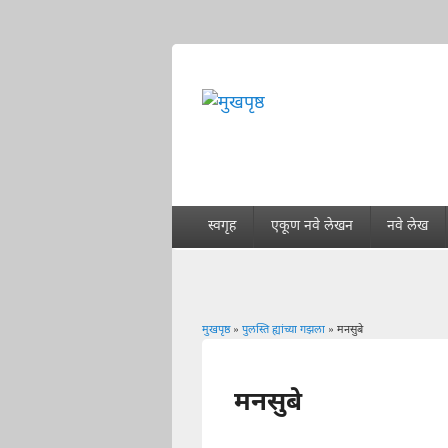
स्वगृह
एकूण नवे लेखन
नवे लेख
मुखपृष्ठ
»
पुलस्ति ह्यांच्या गझला
» मनसुबे
You are here
मनसुबे