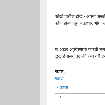
कोरडे होतील डोळे - आसवे अस
कोण डोळयातून संततधार ओघळ
या अटळ अपुरेपणाची फारशी मज
दु:ख हे सलते उरी की - मी तरी 
गझल:
गझल
‹ प्रवास