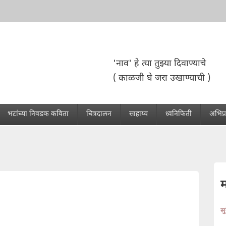
'नाव' हे त्या तुझ्या दिवाण्याचे
( काळजी घे जरा उखाण्याची )
भटांच्या निवडक कविता
चित्रदालन
साहाय्य
ध्वनिफिती
अभिप्
स