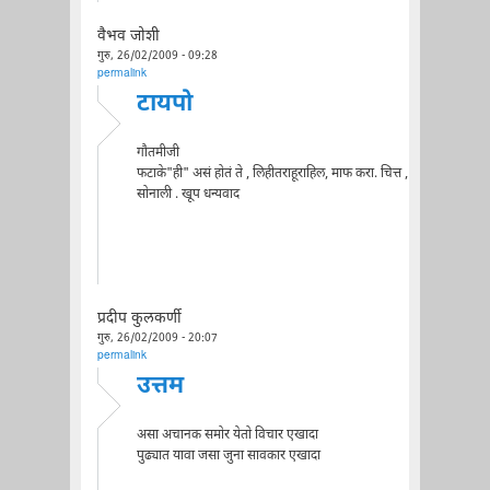
वैभव जोशी
गुरु, 26/02/2009 - 09:28
permalink
टायपो
गौतमीजी
फटाके"ही" असं होतं ते , लिहीतराहूराहिल, माफ करा. चित्त ,
सोनाली . खूप धन्यवाद
प्रदीप कुलकर्णी
गुरु, 26/02/2009 - 20:07
permalink
उत्तम
असा अचानक समोर येतो विचार एखादा
पुढ्यात यावा जसा जुना सावकार एखादा