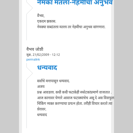
नेमका मतला-नेहमीचा अनुभव
वैभव,
एकदम झकास.
नेमक्या शब्दांतला मतला तर नेहमीचा अनुभव सांगणारा.
वैभव जोशी
शुक्र, 27/02/2009 - 12:12
permalink
धन्यवाद
सर्वांचे मनापासून धन्यवाद.
अजय
प्रश्न आवडला. कधी कधी फटाकेही स्फोटकांप्रमाणे वाजतात .
आज कानावर येणारे आवाज फटाक्यांचेच असू दे अस विशफुल
थिंकिंग व्यक्त करण्याचा प्रयत्न होता. तरीही विचार करतो त्या
शेरावर.
धन्यवाद