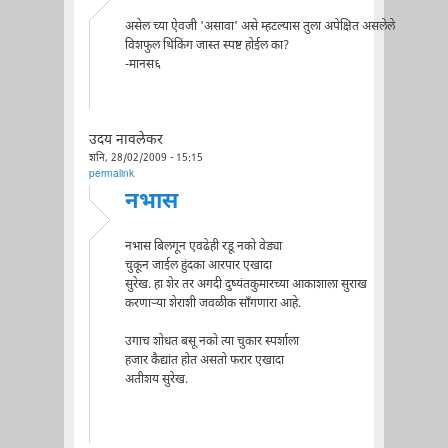
असेल च्या ऐवजी 'असावा' असे म्हटल्यास तुला अपेक्षित असलेले
विशफुल थिंकिंग जास्त स्पष्ट होईल का?
-मानस६
उदय नावलेकर
शनि, 28/02/2009 - 15:15
permalink
नभास
नभास बिलगून एवढेही रडू नको वेड्या
चुकून जाईल हुंदका आरपार एखादा
सुरेख. हा शेर तर अगदी दुष्यंतकुमारच्या आकाशाला सुराख
करणार्‍या शेराशी जवळीक साँगणारा आहे.
उगाच शोधत बसू नको त्या चुकार स्पर्शाला
हजार कैद्यांत होत असतो फरार एखादा
अतीशय सुरेख.