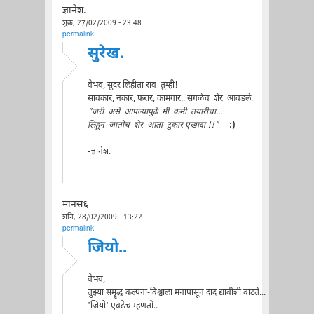
ज्ञानेश.
शुक्र, 27/02/2009 - 23:48
permalink
सुरेख.
वैभव, सुंदर लिहीता राव तुम्ही!
सावकार, नकार, फरार, कामगार.. सगळेच शेर आवडले.
"जरी असे आपल्यापुढे मी कमी तयारीचा...
लिहून जातोच शेर आता टुकार एखादा !!"
:)
-ज्ञानेश.
मानस६
शनि, 28/02/2009 - 13:22
permalink
जियो..
वैभव,
तुझ्या समॄद्ध कल्पना-विश्वाला मनापासून दाद द्यावीशी वाटते...
'जियो' एवढेच म्हणतो..