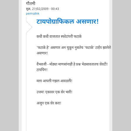
गौतमी
शुक्र, 27/02/2009 - 00:43
permalink
टायपोग्राफिकल असणार!
कधी कधी वाजतात स्फोटांपरी फटाके
'फटाके हे' असणार अन चुकून नुसतेच 'फटाके' टाईप झालेले
असणार!
वैभवजी - मोठ्या माणसांनाही हे प्रश्न भेडसावतातच शेवटी!
टायपिंग!
मला आपली गझल आवडली!
उत्तम! एकावर एक शेर भारी!
अजून एक शेर करा!