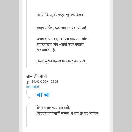
नभास बिलगून एवढेही रडू नको वेड्या
चुकून जाईल हुंदका आरपार एखादा वा!
उगाच शोधत बसू नको त्या चुकार स्पर्शाला
हजार कैद्यांत होत असतो फरार एखादा
वा! क्या बातहै!
वैभव, सुरेख गझल! फार फार आवडली.
सोनाली जोशी
गुरु, 26/02/2009 - 03:38
permalink
वा वा
वैभव गझल फार आवडली.
चित्तरंजन यांच्याशी सहमत. ते दोन शेर तर अप्रतिम