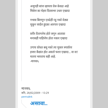
अजूनही सांज व्हायला वेळ केवढा आहे
मिळेल का चेहरा दिवसभर उधार एखादा
नभास बिलगून एवढेही रडू नको वेड्या
चुकून जाईल हुंदका आरपार एखादा
शरीर वैतागलेच होते जगून आताशा
मनासही पाहिजेच होता नकार एखादा
उगाच शोधत बसू नको त्या चुकार स्पर्शाला
हजार कैद्यांत होत असतो फरार एखादा... वा वा!
मतला भलताच सही आहे.
-मानस६
मानस६
शनि, 28/02/2009 - 13:29
permalink
असावा..