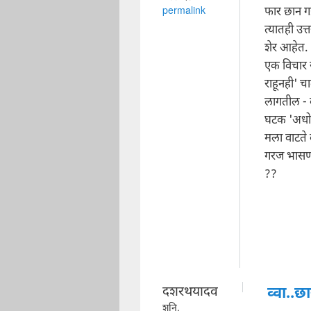
फार छान गझ
permalink
त्यातही उत्
शेर आहेत.
एक विचार स
राहूनही' च
लागतील - व
घटक 'अधोरे
मला वाटते 
गरज भासणार
??
दशरथयादव
व्वा..छ
शनि,