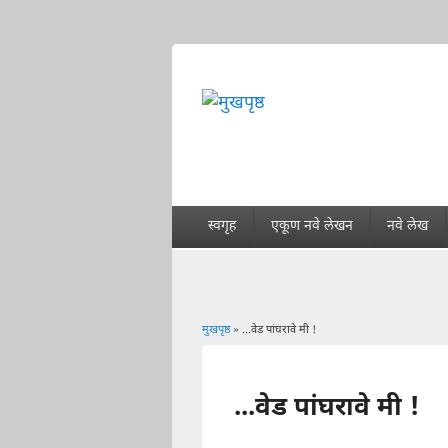
स्वगृह
एकूण नवे लेखन
नवे लेख
मुखपृष्ठ
» ...वेड पांघरावे मी !
You are here
...वेड पांघरावे मी !