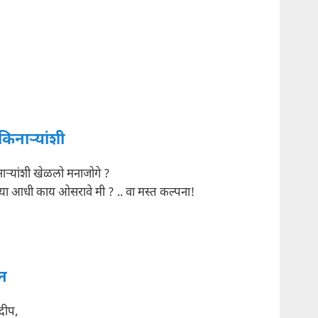
किनाऱ्यांशी
नाऱ्यांशी खेळलो मनाजोगे ?
यच्या आधी काय ओसरावे मी ? .. वा मस्त कल्पना!
न
्रदीप,