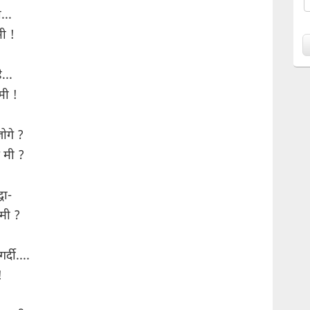
...
मी !
...
मी !
ोगे ?
 मी ?
धा-
मी ?
्दी....
!