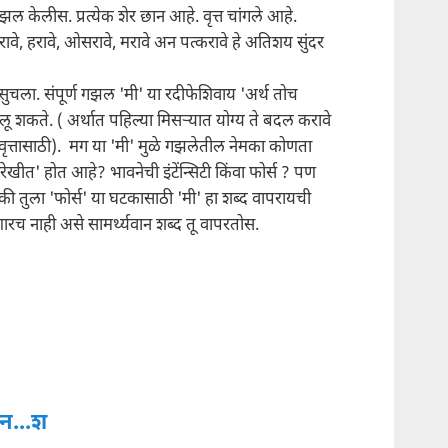
ल केलीस. प्रत्येक शेर छान आहे. वृत्त चांगले आहे.
तरावे, हरावे, ओसरावे, मरावे अन पत्करावे हे अतिशय सुंदर
ुचला. संपूर्ण गझल 'मी' या रदीफेशिवाय 'अर्थ तोच
ालू शकते. ( अर्थात पहिल्या मिसर्‍यात योग्य ते बदल करावे
ृत्तासाठी). मग या 'मी' मुळे गझलेतील नेमका कोणता
खीत' होत आहे? भावनेची इंटेंन्सिटी किंवा फोर्स ? पण
की तुला 'फोर्स' या घटकासाठी 'मी' हा शब्द वापरायची
च नाही असे सामर्थ्यवान शब्द तू वापरतोस.
ान...श