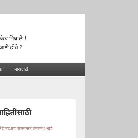
केच निघाले !
जाणे होते ?
राय
बाराखडी
माहितीसाठी
ुरेशभट.इन वाचनमात्र उपलब्ध आहे.