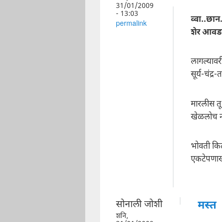
31/01/2009
- 13:03
व्वा..छान.
permalink
शेर आवड
लागल्यावर
सूर्य-चंद्र-
मारलीस तू 
खेळलोच ना
भोवती किती
एकटेपणाखा
सोनाली जोशी
मस्त
शनि,