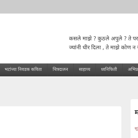
कसले माझे ? कुठले अपुले ? ते पर
ज्यांनी धीर दिला , ते माझे कोण न 
भटांच्या निवडक कविता
चित्रदालन
साहाय्य
ध्वनिफिती
अभिप्
स