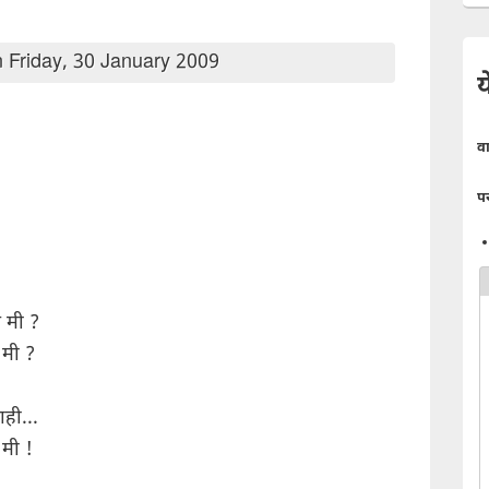
 Friday, 30 January 2009
य
व
प
े मी ?
 मी ?
ाही...
 मी !