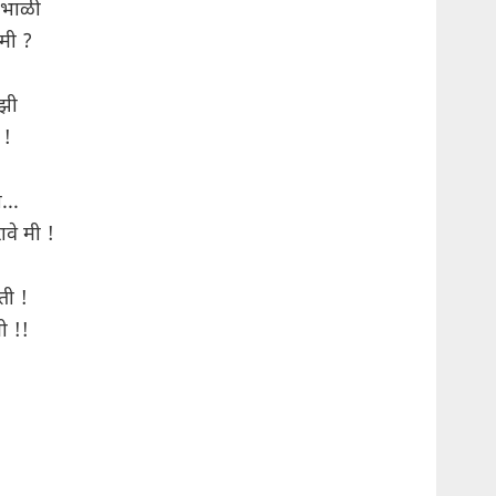
ा भाळी
 मी ?
ाझी
 !
...
ावे मी !
ती !
मी !!