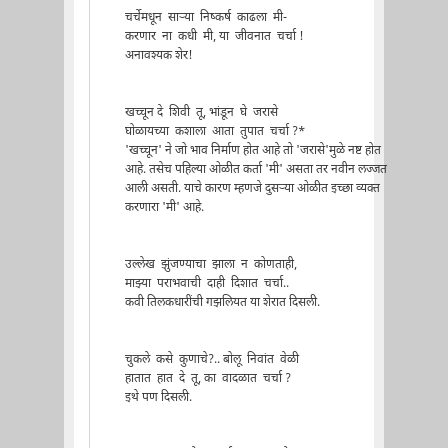
चर्चेमधून सार्‍या निष्कर्ष काढला मी-
करणार ना कधी मी, या जीवनात चर्चा !
अनावश्यक शेर!
खच्चून दे शिवी तू, भांडून घे जरासे
घोळायच्या कशाला आता तुपात चर्चा ?*
'खच्चून' ने जो भाव निर्माण होत आहे तो 'जरासे'मुळे नष्ट होत
आहे. तसेच पहिल्या ओळीत कर्ता 'मी' असता तर नवीन लज्जत
आली असती. याचे कारण म्हणजे दुसर्‍या ओळीत इच्छा व्यक्त
करणारा 'मी' आहे.
उल्लेख झुंजण्याचा झाला न कोणताही,
माझ्या पराभवाची दाही दिशात चर्चा..
कवी तिलकधारींची गझलियत या शेरात दिसली.
चुकले कसे कुणाचे?.. बोलू निवांत वेळी
हातात हात दे तू, का वादळात चर्चा ?
इथे पण दिसली.