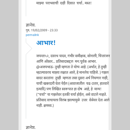
माझ्या पराभवाची दाही दिशात चर्चा.. मस्त!
ज्ञानेश.
गुरु, 19/02/2009 - 23:33
permalink
आभार!
जयन्ता५२, दशरथ यादव, गंभीर समीक्षक, सोनाली, चित्तरंजन
आणि ओंकार... प्रतिसादाबद्दल मन:पूर्वक आभार.
@अजयभाऊ- तुम्ही म्हणता ते योग्य आहे. (अर्थात, हे तुम्ही
म्हटल्यावरच माझ्या लक्षात आले, हे मानलेच पाहिजे. ) गझल
सादर करतांना तुम्ही म्हणता तसा दुसरा अर्थ निघणार नाही,
याची खबरदारी घेता येईल (आवाजातील चढ-उतार, हातवारे
इत्यादि) पण लिखित स्वरूपात हा दोष आहे, हे मान्य!
("चर्चा" या गझलेवर इतकी चर्चा होईल, असे वाटले नव्हते.
प्रतिसाद वाचायला विलंब झाल्यामुळे उत्तर वेळेवर देता आले
नाही. क्षमस्व.)
ज्ञानेश.