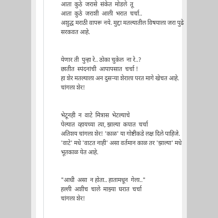
आता कुठे जरासे संकेत मोडले तू
आता कुठे जराशी आली भरात चर्चा..
अशुद्ध मराठी वापरू नये. मुद्दा मतल्यातील विषयाला जरा पुढे
सरकवत आहे.
येणार ती पुन्हा रे.. ठोका चुकेल ना रे..?
छातीत स्पंदनांची आपापसात चर्चा !
हा शेर मतल्याला अन दुसर्‍या शेराला परत मागे खेचत आहे.
चांगला शेर!
भेटूनही न वाटे मित्रास भेटल्याचे
पेल्यात व्हायच्या त्या, झाल्या कपात चर्चा
अतिशय चांगला शेर! 'काळ' या गोष्टीकडे लक्ष दिले पाहिजे.
'वाटे' मधे 'वाटत नाही' असा वर्तमान काळ तर 'झाल्या' मधे
भूतकाळ येत आहे.
"आधी असा न होता.. हातामधून गेला.."
हल्ली अशीच चाले माझ्या घरात चर्चा
चांगला शेर!