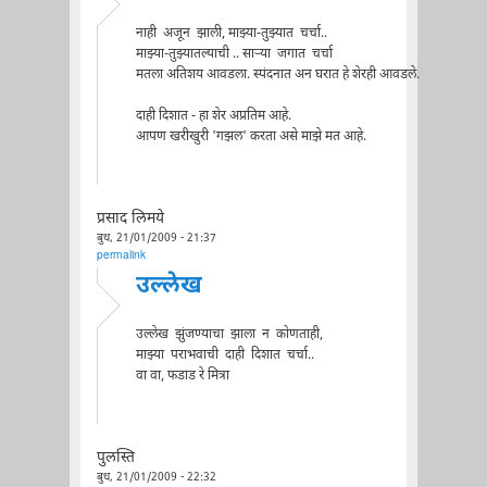
नाही अजून झाली, माझ्या-तुझ्यात चर्चा..
माझ्या-तुझ्यातल्याची .. सार्‍या जगात चर्चा
मतला अतिशय आवडला. स्पंदनात अन घरात हे शेरही आवडले.
दाही दिशात - हा शेर अप्रतिम आहे.
आपण खरीखुरी 'गझल' करता असे माझे मत आहे.
प्रसाद लिमये
बुध, 21/01/2009 - 21:37
permalink
उल्लेख
उल्लेख झुंजण्याचा झाला न कोणताही,
माझ्या पराभवाची दाही दिशात चर्चा..
वा वा, फडाड रे मित्रा
पुलस्ति
बुध, 21/01/2009 - 22:32