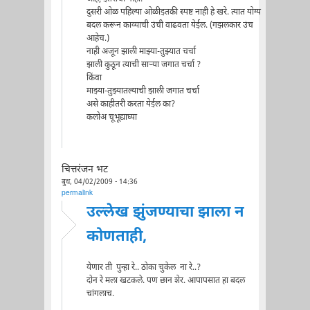
दुसरी ओळ पहिल्या ओळीइतकी स्पष्ट नाही हे खरे. त्यात योग्य
बदल करून काव्याची उंची वाढवता येईल. (गझलकार उंच
आहेच.)
नाही अजून झाली माझ्या-तुझ्यात चर्चा
झाली कुठून त्याची सार्‍या जगात चर्चा ?
किंवा
माझ्या-तुझ्यातल्याची झाली जगात चर्चा
असे काहीतरी करता येईल का?
कलोअ चूभूद्याघ्या
चित्तरंजन भट
बुध, 04/02/2009 - 14:36
permalink
उल्लेख झुंजण्याचा झाला न
कोणताही,
येणार ती पुन्हा रे.. ठोका चुकेल ना रे..?
दोन रे मला खटकले. पण छान शेर. आपापसात हा बदल
चांगलाच.