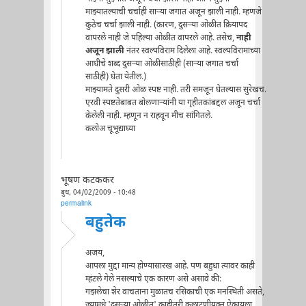
माझ्यातल्याची चर्चाही सार्‍या जगात अजून झाली नाही. म्हणजे
कुठेच चर्चा झाली नाही. (कारण, दुसर्‍या ओळीत क्रियापद
वापरले नाही जे पहिल्या ओळीत वापरले आहे. तसेच,
नाही
अजून झाली
नंतर स्वल्पविराम दिलेला आहे. स्वल्पविरामाच्या
आधीचे शब्द दुसर्‍या ओळीसाठीही (सार्‍या जगात चर्चा
साठीही) घेता येतील.)
माझ्यामते दुसरी ओळ स्पष्ट नाही. तरी समजून घेतल्यास सुरेखच.
एरवी स्पष्टतेबाबत बोलणार्‍यांनी या गृहीतकांबद्दल अजून चर्चा
केलेली नाही. म्हणून न राहवून मीच सांगितले.
कलोअ चूभूद्याघ्या
भूषण कटककर
बुध, 04/02/2009 - 10:48
permalink
बहुतेक
अजय,
आपला मुद्दा मान्य होण्यासारख आहे. पण बहुधा त्यावर काही
म्हंटले गेले नसल्याचे एक कारण असे असावे की:
गझलेचा शेर वाचताना मुळातच रसिकाची एक मनस्थिती असते,
ज्यामधे 'दुसर्‍या ओळीत' काहीतरी कलाटणीयुक्त ऐकायला