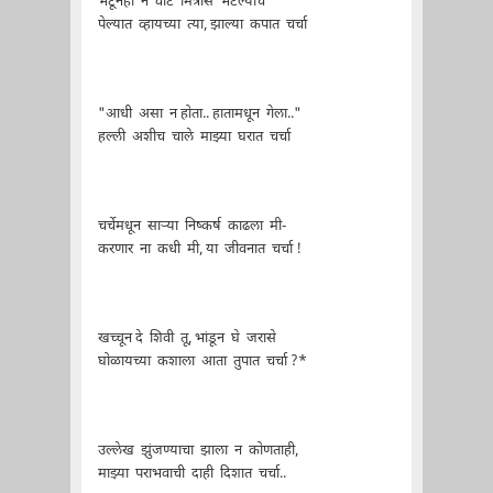
भेटूनही न वाटे मित्रास भेटल्याचे
पेल्यात व्हायच्या त्या, झाल्या कपात चर्चा
"आधी असा न होता.. हातामधून गेला.."
हल्ली अशीच चाले माझ्या घरात चर्चा
चर्चेमधून सार्‍या निष्कर्ष काढला मी-
करणार ना कधी मी, या जीवनात चर्चा !
खच्चून दे शिवी तू, भांडून घे जरासे
घोळायच्या कशाला आता तुपात चर्चा ?*
उल्लेख झुंजण्याचा झाला न कोणताही,
माझ्या पराभवाची दाही दिशात चर्चा..