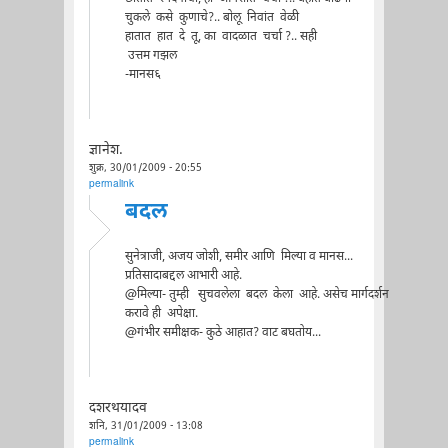
चुकले कसे कुणाचे?.. बोलू निवांत वेळी
हातात हात दे तू, का वादळात चर्चा ?.. सही
उत्तम गझल
-मानस६
ज्ञानेश.
शुक्र, 30/01/2009 - 20:55
permalink
बदल
सुनेत्राजी, अजय जोशी, समीर आणि मिल्या व मानस...
प्रतिसादाबद्दल आभारी आहे.
@मिल्या- तुम्ही सुचवलेला बदल केला आहे. असेच मार्गदर्शन
करावे ही अपेक्षा.
@गंभीर समीक्षक- कुठे आहात? वाट बघतोय...
दशरथयादव
शनि, 31/01/2009 - 13:08
permalink