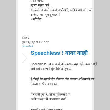
प्रश्नच नाही...
सुंदरच गझल आहे....
सगळे शेर आवदले... काही अर्थांसाठी, काही शब्दयोजनेसाठी!
ज्ञानेश, मनापासून शुभेच्छा!!
- नचिकेत
निलय
गुरु, 24/12/2009 - 10:57
permalink
Speechless ! यावर काही
Speechless ! यावर काही बोलायला शब्द्च नाही.. कळत नाही
असं कसं सहजपणे सूंदर लिहीता तुम्ही...
हे दोनही शेर म्हणजे दोन टोकच्या दोन अव्यक्त अभिव्यक्ती पण
तेवढेच समर्थ अन सशक्त !
येणार ती पुन्हा रे.. ठोका चुकेल ना रे..?
छातीत स्पंदनांची आपापसात चर्चा !