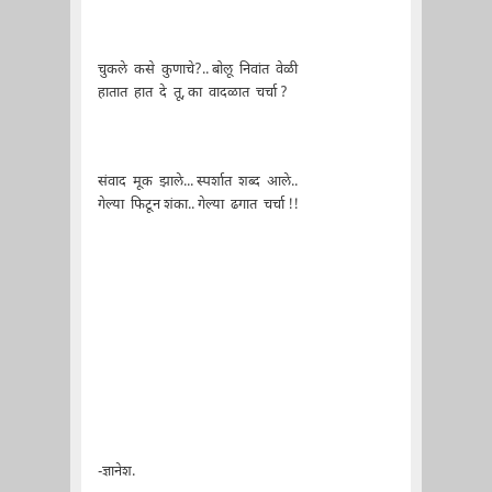
चुकले कसे कुणाचे?.. बोलू निवांत वेळी
हातात हात दे तू, का वादळात चर्चा ?
संवाद मूक झाले... स्पर्शात शब्द आले..
गेल्या फिटून शंका.. गेल्या ढगात चर्चा !!
-ज्ञानेश.