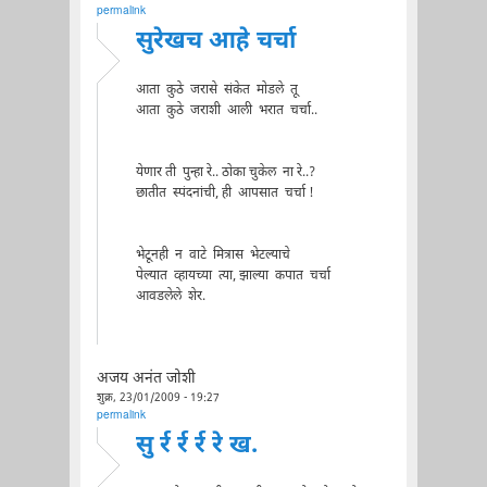
permalink
सुरेखच आहे चर्चा
आता कुठे जरासे संकेत मोडले तू
आता कुठे जराशी आली भरात चर्चा..
येणार ती पुन्हा रे.. ठोका चुकेल ना रे..?
छातीत स्पंदनांची, ही आपसात चर्चा !
भेटूनही न वाटे मित्रास भेटल्याचे
पेल्यात व्हायच्या त्या, झाल्या कपात चर्चा
आवडलेले शेर.
अजय अनंत जोशी
शुक्र, 23/01/2009 - 19:27
permalink
सु र्र र्र र्र रे ख.