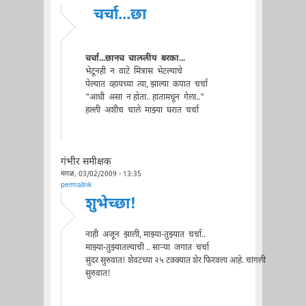
चर्चा...छा
चर्चा...छानच चाललीय बरका...
भेटूनही न वाटे मित्रास भेटल्याचे
पेल्यात व्हायच्या त्या, झाल्या कपात चर्चा
"आधी असा न होता.. हातामधून गेला.."
हल्ली अशीच चाले माझ्या घरात चर्चा
गंभीर समीक्षक
मंगळ, 03/02/2009 - 13:35
permalink
शुभेच्छा!
नाही अजून झाली, माझ्या-तुझ्यात चर्चा..
माझ्या-तुझ्यातल्याची .. सार्‍या जगात चर्चा
सुंदर सुरुवात! शेवटच्या २५ टक्क्यात शेर फिरवला आहे. चांगली
सुरुवात!