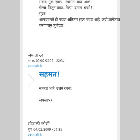
संवाद मूक झाले... स्पर्शात शब्द आले..
गेल्या फिटून शंका.. गेल्या ढगात चर्चा !!
सुंदर!
आमच्यामते ही गझल अतिशय सुंदर गझल आहे. कवी ज्ञानेशला
मनापासून शुभेच्छा!
जयन्ता५२
मंगळ, 03/02/2009 - 22:37
permalink
सहमत!
सहमत आहे. उत्तम रचना.
जयन्ता५२
सोनाली जोशी
बुध, 04/02/2009 - 07:35
permalink