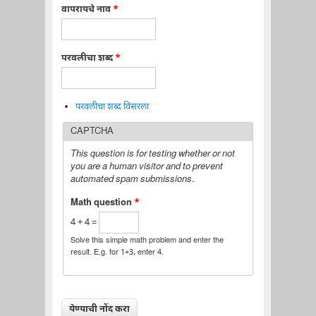
वापरायचे नाव
*
परवलीचा शब्द
*
परवलीचा शब्द विसरला
CAPTCHA
This question is for testing whether or not
you are a human visitor and to prevent
automated spam submissions.
Math question
*
4 + 4 =
Solve this simple math problem and enter the
result. E.g. for 1+3, enter 4.