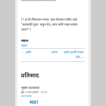
=====================
(* हा शेर चित्तरंजन यांच्या एका शेरावरून प्रेरीत आहे-
"हातघाईने पुन्हा भांडून घेऊ, काय चर्चेने गड्या साधेल
आता?")
गझल:
गझल
‹ ..उशीर
आरंभ
असेच हल्ली मनास
होते... ›
प्रतिसाद
भूषण कटककर
बुध, 21/01/2009 - 12:13
permalink
मत!