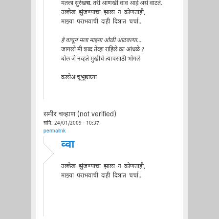
मतला सुरेख
च
. तरी आणखी वाव आहे असे वाटते.
उल्लेख झुंजण्याचा झाला न कोणताही,
माझ्या पराभवाची दाही दिशात चर्चा..
हे वाचून मला माझ्या ओळी आठवल्या...
जागलो मी शब्द तेंव्हा राहिले का आंधळे ?
बोल जे नव्हते मुखीचे त्याचसाठी भोगले
कलोअ चूभूद्याघ्या
समीर चव्हाण (not verified)
शनि, 24/01/2009 - 10:37
permalink
व्वा
उल्लेख झुंजण्याचा झाला न कोणताही,
माझ्या पराभवाची दाही दिशात चर्चा..