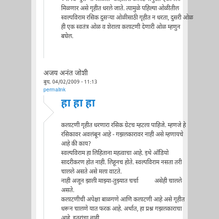
मिळणार असे गृहीत धरले जाते. त्यामुळे पहिल्या ओळीतील
स्वल्पविराम रसिक दुसर्‍या ओळीसाठी गृहीत न धरता, दुसरी ओळ
ही एक स्वतंत्र ओळ व शेराला कलाटणी देणारी ओळ म्हणुन
बघेल.
अजय अनंत जोशी
बुध, 04/02/2009 - 11:13
permalink
हा हा हा
कलाटणी गृहीत धरणारा रसिक ग्रेटच म्हटला पाहिजे. म्हणजे हे
रसिकावर अवलंबून आहे - गझलकारावर नाही असे म्हणायचे
आहे की काय?
स्वल्पविराम हा लिहिताना महत्वाचा आहे. इथे ऑडियो
सादरीकरण होत नाही. लिहूनच होते. स्वल्पविराम नसता तरी
चालले असते असे मला वाटते.
नाही अजून झाली माझ्या-तुझ्यात चर्चा असेही चालले
असते.
कलाटणीची अपेक्षा बाळगणे आणि कलाटणी आहे असे गृहीत
धरून चालणे यात फरक आहे. अर्थात, हा प्रश्न गझलकाराचा
आहे, इतरांचा नाही.