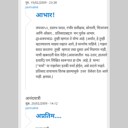
गुरु, 19/02/2009 - 23:38
permalink
आभार!
जयन्ता५२, दशरथ यादव, गंभीर समीक्षक, सोनाली, चित्तरंजन
आणि ओंकार... प्रतिसादाबद्दल मन:पूर्वक आभार.
@अजयभाऊ- तुम्ही म्हणता ते योग्य आहे. (अर्थात, हे तुम्ही
म्हटल्यावरच माझ्या लक्षात आले, हे मानलेच पाहिजे. ) गझल
सादर करतांना तुम्ही म्हणता तसा दुसरा अर्थ निघणार नाही,
याची खबरदारी घेता येईल (आवाजातील चढ-उतार, हातवारे
इत्यादि) पण लिखित स्वरूपात हा दोष आहे, हे मान्य!
("चर्चा" या गझलेवर इतकी चर्चा होईल, असे वाटले नव्हते.
प्रतिसाद वाचायला विलंब झाल्यामुळे उत्तर वेळेवर देता आले
नाही. क्षमस्व.)
आनंदयात्री
शुक्र, 20/02/2009 - 14:12
permalink
अप्रतिम....