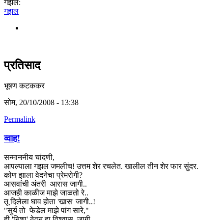
गझल:
गझल
प्रतिसाद
भूषण कटककर
सोम, 20/10/2008 - 13:38
Permalink
व्वाह!
सन्माननीय चांदणी,
आपल्याला गझल जमलीच! उत्तम शेर रचलेत. खालील तीन शेर फार सुंदर.
कोण झाला वेदनेचा प्रेमरोगी?
आसवांची अंतरी आरास जागी..
आजही काळीज माझे जाळतो रे..
तू दिलेला घाव होता 'खास' जागी..!
"सुर्य तो फेडेल माझे पांग सारे,"
ही 'निशा' ठेवून हा विश्वास, जागी...