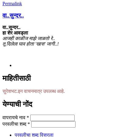
Permalink
वा..सुन्दर..
वा..सुन्दर..
हा शेर आवड्ला
आजही काळीज माझे जाळतो रे..
तू दिलेला घाव होता 'खास' जागी..!
माहितीसाठी
सुरेशभट.इन वाचनमात्र उपलब्ध आहे.
येण्याची नोंद
वापरायचे नाव
*
परवलीचा शब्द
*
परवलीचा शब्द विसरला