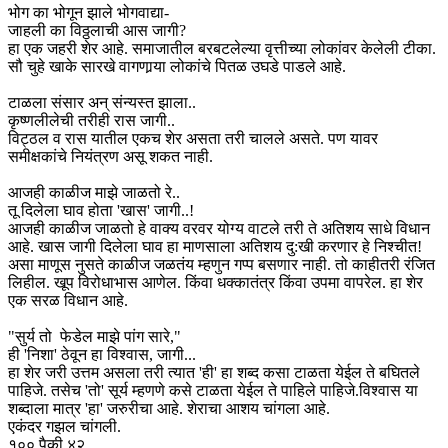
भोग का भोगून झाले भोगवाद्या-
जाहली का विठ्ठलाची आस जागी?
हा एक जहरी शेर आहे. समाजातील बरबटलेल्या वृत्तीच्या लोकांवर केलेली टीका.
सौ चुहे खाके सारखे वागणार्‍या लोकांचे पितळ उघडे पाडले आहे.
टाळला संसार अन् संन्यस्त झाला..
कृष्णलीलेची तरीही रास जागी..
विट्ठल व रास यातील एकच शेर असता तरी चालले असते. पण यावर
समीक्षकांचे नियंत्रण असू शकत नाही.
आजही काळीज माझे जाळतो रे..
तू दिलेला घाव होता 'खास' जागी..!
आजही काळीज जाळतो हे वाक्य वरवर योग्य वाटले तरी ते अतिशय साधे विधान
आहे. खास जागी दिलेला घाव हा माणसाला अतिशय दु:खी करणार हे निश्चीत!
असा माणूस नुसते काळीज जळतंय म्हणुन गप्प बसणार नाही. तो काहीतरी रंजित
लिहील. खूप विरोधाभास आणेल. किंवा धक्कातंत्र किंवा उपमा वापरेल. हा शेर
एक सरळ विधान आहे.
"सुर्य तो फेडेल माझे पांग सारे,"
ही 'निशा' ठेवून हा विश्वास, जागी...
हा शेर जरी उत्तम असला तरी त्यात 'ही' हा शब्द कसा टाळता येईल ते बघितले
पाहिजे. तसेच 'तो' सूर्य म्हणणे कसे टाळता येईल ते पाहिले पाहिजे.विश्वास या
शब्दाला मात्र 'हा' जरुरीचा आहे. शेराचा आशय चांगला आहे.
एकंदर गझल चांगली.
१०० पैकी ४२