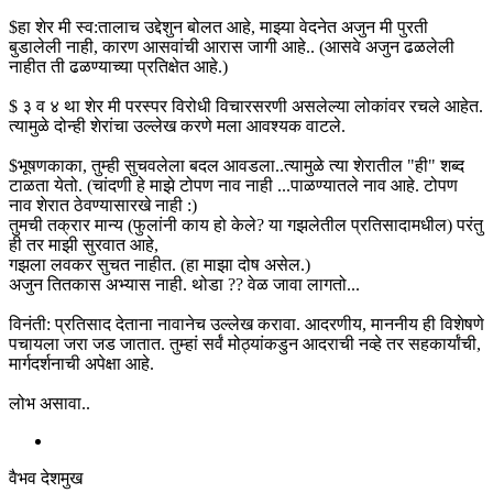
$हा शेर मी स्व:तालाच उद्देशुन बोलत आहे, माझ्या वेदनेत अजुन मी पुरती
बुडालेली नाही, कारण आसवांची आरास जागी आहे.. (आसवे अजुन ढळलेली
नाहीत ती ढळण्याच्या प्रतिक्षेत आहे.)
$ ३ व ४ था शेर मी परस्पर विरोधी विचारसरणी असलेल्या लोकांवर रचले आहेत.
त्यामुळे दोन्ही शेरांचा उल्लेख करणे मला आवश्यक वाटले.
$भूषणकाका, तुम्ही सुचवलेला बदल आवडला..त्यामुळे त्या शेरातील "ही" शब्द
टाळता येतो. (चांदणी हे माझे टोपण नाव नाही ...पाळण्यातले नाव आहे. टोपण
नाव शेरात ठेवण्यासारखे नाही :)
तुमची तक्रार मान्य (फुलांनी काय हो केले? या गझलेतील प्रतिसादामधील) परंतु
ही तर माझी सुरवात आहे,
गझला लवकर सुचत नाहीत. (हा माझा दोष असेल.)
अजुन तितकास अभ्यास नाही. थोडा ?? वेळ जावा लागतो...
विनंती: प्रतिसाद देताना नावानेच उल्लेख करावा. आदरणीय, माननीय ही विशेषणे
पचायला जरा जड जातात. तुम्हां सर्वं मोठ्यांकडुन आदराची नव्हे तर सहकार्यांची,
मार्गदर्शनाची अपेक्षा आहे.
लोभ असावा..
वैभव देशमुख