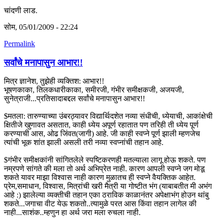
चांदणी लाड.
सोम, 05/01/2009 - 22:24
Permalink
सर्वांचे मनापासुन आभार!!
मित्र ज्ञानेश, तुझेही व्यक्तिश: आभार!!
भूषणकाका, तिलकधारीकाका, समीरजी, गंभीर समीक्षकजी, अजयजी,
सुनेत्राजी...प्रतिसादाबद्दल सर्वांचे मनापासुन आभार!!
$मतला: तारुण्याच्या उंबरठ्यावर विद्यार्थिदशेत नव्या संधीची, ध्येयाची, आकांक्षेची
क्षितीजे खुणावत असतात, काही ध्येय अपूर्ण रहातात पण तरिही ती ध्येय पूर्ण
करण्याची आस, ओढ जिंवत(जागी) आहे. जी काही स्वप्ने पूर्ण झाली म्हणजेच
त्यांची भूक शांत झाली असली तरी नव्या स्वप्नांची तहान आहे.
$गंभीर समीक्षकांनी सांगितलेले स्पष्टिकरणही मतल्याला लागू होऊ शकते. पण
नम्रपणे सांगते की मला तो अर्थ अभिप्रेत नाही. कारण आपली स्वप्ने जग मोडू
शकते यावर माझा विश्वास नाही कारण मुळातच ही स्वप्ने वैयक्तिक आहेत.
प्रेम,समाधान, विश्वास, मित्रांची खरी मैत्री या गोष्टीत भंग (याबाबतीत मी अभंग
आहे :) झालेल्या व्यक्तीची तहान एका ठराविक काळानंतर अपेक्षाभंग होउन थांबु
शकते...जगाचा वीट येऊ शकतो..त्यामुळे परत आस किंवा तहान लागेल की
नाही...साशंक..म्हणुन हा अर्थ जरा मला रुचला नाही.