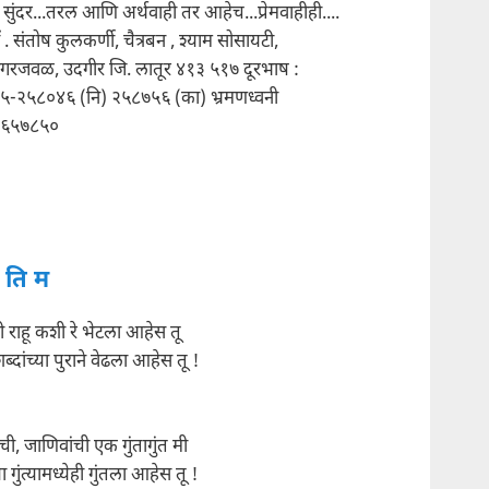
सुंदर...तरल आणि अर्थवाही तर आहेच...प्रेमवाहीही....
डॉ . संतोष कुलकर्णी, चैत्रबन , श्याम सोसायटी,
नगरजवळ, उदगीर जि. लातूर ४१३ ५१७ दूरभाष :
५-२५८०४६ (नि) २५८७५६ (का) भ्रमणध्वनी
६५७८५०
र ति म
ी राहू कशी रे भेटला आहेस तू
दांच्या पुराने वेढला आहेस तू !
ची, जाणिवांची एक गुंतागुंत मी
 गुंत्यामध्येही गुंतला आहेस तू !