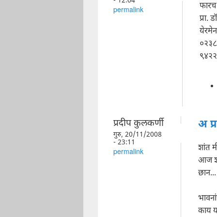
- 12:04
फारच 
permalink
प्रा. 
येरमे
०२३८
९४२२
प्रदीप कुलकर्णी
अ प्
गुरु, 20/11/2008
- 23:11
शांत म
permalink
आज शब्
छान...
भावनां
काय या