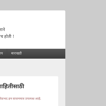
ाने
च होती !
राय
बाराखडी
माहितीसाठी
ुरेशभट.इन वाचनमात्र उपलब्ध आहे.