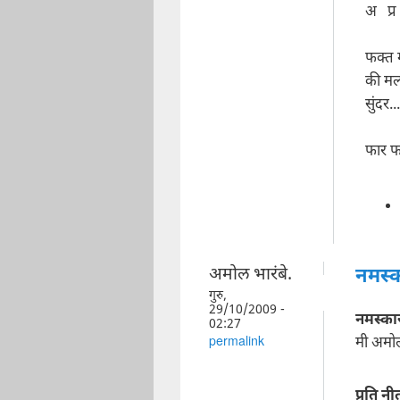
अ प्र
फक्त म
की मल
सुंदर...
फार फ
अमोल भारंबे.
नमस्क
गुरु,
29/10/2009 -
नमस्का
02:27
मी अमोल
permalink
प्रति नी