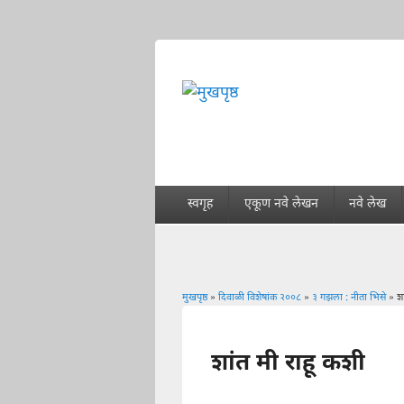
स्वगृह
एकूण नवे लेखन
नवे लेख
मुखपृष्ठ
»
दिवाळी विशेषांक २००८
»
३ गझला : नीता भिसे
» शा
You are here
शांत मी राहू कशी