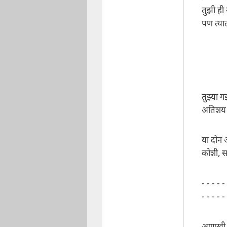
तुझी ह
पण त्यात
तुझ्या 
अतिशय स
या दोन 
कोशी, स
- - - - -
- - - - -