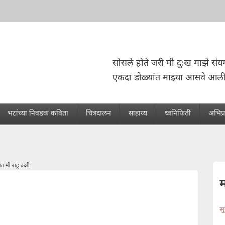
सोसले होते जरी मी दुःख माझे संयम
एकदा डोळ्यांत माझ्या आसवे आली
भटांच्या निवडक कविता
चित्रदालन
साहाय्य
ध्वनिफिती
अभिप्
ंत मी राहू कशी
स