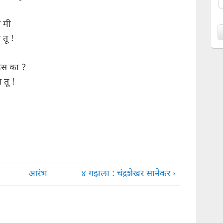
त मी
 तू !
हेस का ?
 तू !
:
आरंभ
४ गझला : चंद्रशेखर सानेकर ›