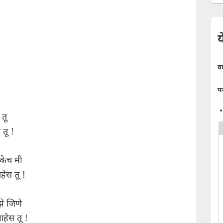
य
व
प
 तू
 तू !
केच मी
हेस तू !
े जिणे
हेस तू !