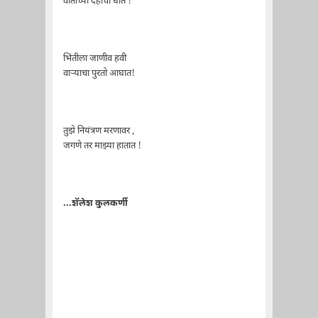
वातीच्या देहाचा घात !
भिंतीला जाणीव हवी
वार्‍याचा पुरतो आघात!
तुझे नियंत्रण मरणावर ,
जगणे तर माझ्या हातात !
...शॅलेश कुलकर्णी