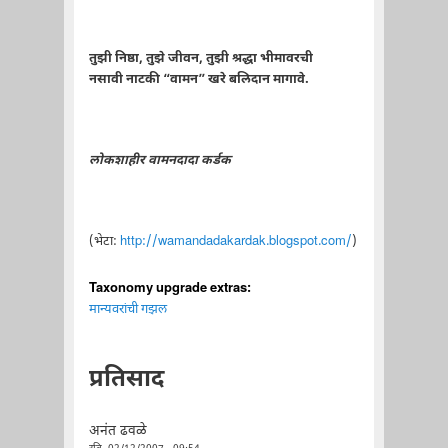
तुझी निष्ठा, तुझे जीवन, तुझी श्रद्धा भीमावरची
नसावी नाटकी “वामन” खरे बलिदान मागावे.
लोकशाहीर वामनदादा कर्डक
(भेटा:
http://wamandadakardak.blogspot.com/
)
Taxonomy upgrade extras:
मान्यवरांची गझल
प्रतिसाद
अनंत ढवळे