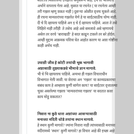
स्वतःला मिळालेल्या उपेक्षेला अनुसरून आहे. इथे तो भलत्याच
अर्थाने वापरला गेला आहे. मुळात या रचनेत ( या रचनेला आम्ही
तरी गझल म्हणु शकत नाही ) दुसर्‍या ओळीत वृत्तच चुकले आहे.
ही रचना मान्यवरांच्या गझलेत येणे हे या साईटसाठीच योग्य नाही.
दी चे दि व्हायला पाहिजे अन इ चे ई व्हायला पाहिजे. आता ते तसे
लिहिले नाही तरीही ते तसेच आहे असे समजावे असे म्हणायचे
असेल तर वरचे 'बाराखडी' हे सदर काढून टाकले तर बरे होईल.
आम्ही मुद्दाम आक्रमक पवित्रा घेत आहोत कारण या अशा गोष्टींना
काही अर्थच नाही.
उपाशी जीव हे कोटी तयांची भूक भागावी
अशासाठी तुझ्याकडचे भीमाचे ज्ञान मागावे.
भी चे भि व्हायलाच पाहिजे. अन्यथा ही गझल विचाराधीन
विभागात नेली जावी. या शेराचा अन 'गझल' या काव्यप्रकाराचा
संबंध काय हे आम्हाला कुणी सांगेल काय? या साईटवर वृत्तातल्या
चुका असलेल्या गझला 'मान्यवरांच्या गझला' या सदरात कशा
काय मोडू शकतात?
निवारा ना कुठे थारा अशांच्या आसऱ्‍यासाठी
मनाच्या मंदिरी थोडे तयांना स्थान मागावे.
हे स्थान कुणी मागावे? ज्यांना निवारा नाही त्यांच्यासाठी मनाच्या
मंदीरामध्ये 'स्थान' कुणी मागावे? हा विचार आहे की इच्छा आहे