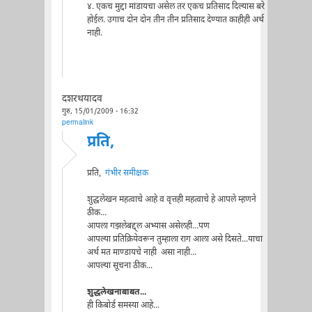
४. एकच मुद्दा मांडायचा असेल तर एकच प्रतिसाद दिल्यास बरे
होईल. उगाच दोन दोन तीन तीन प्रतिसाद देण्यात काहीही अर्थ
नाही.
दशरथयादव
गुरु, 15/01/2009 - 16:32
permalink
प्रति,
प्रति,
गंभीर समीक्षक
शुद्धलेखन महत्वाचे आहे व वृत्तही महत्वाचे हे आपले म्हणने
ठीक...
आपला गझलेबद्द्ल अभ्यास असेलही...पण
आपल्या प्रतिक्रियेवरून तुम्हाला राग आला असे दिसते...याचा
अर्थ मत माण्डायचे नाही असा नाही...
आपल्या सूचना ठीक...
शुद्धलेखनाबाबत...
ही किबोर्ड समस्या आहे...