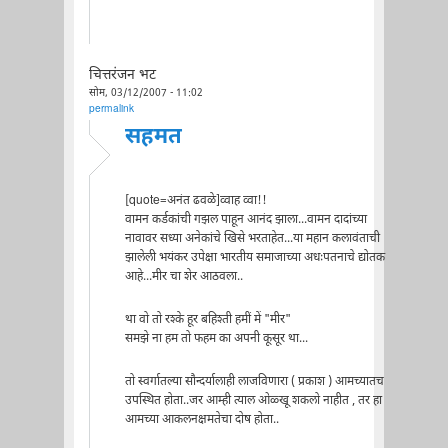
चित्तरंजन भट
सोम, 03/12/2007 - 11:02
permalink
सहमत
[quote=अनंत ढवळे]व्वाह व्वा!!
वामन कर्डकांची गझल पाहून आनंद झाला...वामन दादांच्या
नावावर सध्या अनेकांचे खिसे भरताहेत...या महान कलावंताची
झालेली भयंकर उपेक्षा भारतीय समाजाच्या अधःपतनाचे द्योतक
आहे...मीर चा शेर आठवला..
था वो तो रश्के हूर बहिश्ती हमीं में "मीर"
समझे ना हम तो फहम का अपनी कूसूर था...
तो स्वर्गातल्या सौन्दर्यालाही लाजविणारा ( प्रकाश ) आमच्यातच
उपस्थित होता..जर आम्ही त्याल ओळ्खू शकलो नाहीत , तर हा
आमच्या आकलनक्षमतेचा दोष होता..