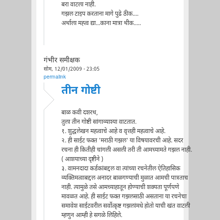
बरा वाटला नाही.
गझल टाइप करताना मागे पुढे ठीक....
अर्थाला मह्त्व द्या...काना मात्रा थीक.....
गंभीर समीक्षक
सोम, 12/01/2009 - 23:05
permalink
तीन गोष्टी
बाळ कवी दशरथ,
तुला तीन गोष्टी सांगाव्याश्या वाटतात.
१. शुद्धलेखन महत्वाचे आहे व वृत्तही महत्वाचे आहे.
२. ही साईट फक्त 'मराठी गझल' या विषयावरची आहे. सदर
रचना ही कितीही चांगली असली तरी ती आमच्यामते गझल नाही.
( आशयाच्या दृष्टीने )
३. वामनदादा कर्डकांबद्दल वा त्यांच्या रचनेतील ऐतिहासिक
व्यक्तिमत्वाबद्दल अनादर बाळगण्याची मुळात आमची पात्रताच
नाही. त्यामुळे तसे आमच्याहातून होण्याची शक्यता पूर्णपणे
मावळत आहे. ही साईट फक्त गझलसाठी असताना या रचनेचा
समावेश साईटवरील सर्वोत्कृष्ट गझलांमधे होतो याची खंत वाटली
म्हणुन आम्ही हे सगळे लिहिले.