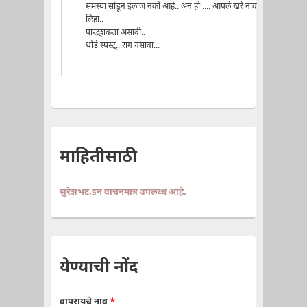
समस्या सोडून ईलाज नको आहे.. अन हो .... आपले खरे नाव
लिहा..
पारद्र्शकता असावी..
थोडे स्पस्ट्...राग नसावा...
माहितीसाठी
सुरेशभट.इन वाचनमात्र उपलब्ध आहे.
येण्याची नोंद
वापरायचे नाव
*