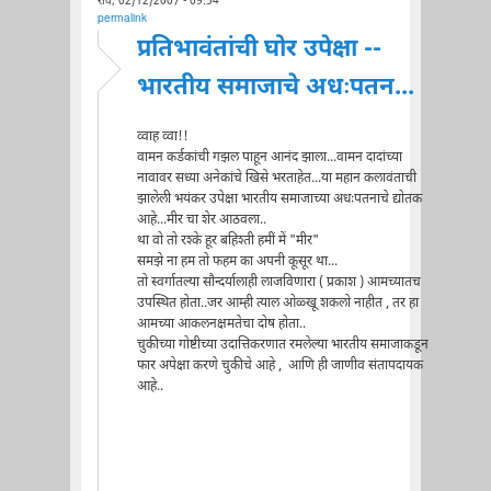
रवि, 02/12/2007 - 09:54
permalink
प्रतिभावंतांची घोर उपेक्षा --
भारतीय समाजाचे अधःपतन...
व्वाह व्वा!!
वामन कर्डकांची गझल पाहून आनंद झाला...वामन दादांच्या
नावावर सध्या अनेकांचे खिसे भरताहेत...या महान कलावंताची
झालेली भयंकर उपेक्षा भारतीय समाजाच्या अधःपतनाचे द्योतक
आहे...मीर चा शेर आठवला..
था वो तो रश्के हूर बहिश्ती हमीं में "मीर"
समझे ना हम तो फहम का अपनी कूसूर था...
तो स्वर्गातल्या सौन्दर्यालाही लाजविणारा ( प्रकाश ) आमच्यातच
उपस्थित होता..जर आम्ही त्याल ओळ्खू शकलो नाहीत , तर हा
आमच्या आकलनक्षमतेचा दोष होता..
चुकीच्या गोष्टीच्या उदात्तिकरणात रमलेल्या भारतीय समाजाकडून
फार अपेक्षा करणे चुकीचे आहे , आणि ही जाणीव संतापदायक
आहे..