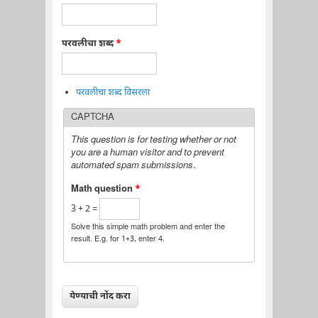
परवलीचा शब्द
*
परवलीचा शब्द विसरला
CAPTCHA
This question is for testing whether or not
you are a human visitor and to prevent
automated spam submissions.
Math question
*
3 + 2 =
Solve this simple math problem and enter the
result. E.g. for 1+3, enter 4.