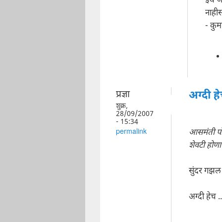
इथे ज
नाहीस
- कुम
प्रज्ञा
अग्दी हे
शुक्र,
28/09/2007
- 15:34
आसमंती पो
permalink
शेवटी होणा
सुंदर गझल
अग्दी हेच ..