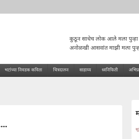
कुठून साधेच लोक आले मला पुन्हा 
अनोळखी आसवांत माझी मला पुन्
भटांच्या निवडक कविता
चित्रदालन
साहाय्य
ध्वनिफिती
अभिप्
...
स