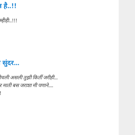
 है..!!
म्हीही..!!!
ुंदर...
चली असली तुझी किर्ती जरीही...
र माती बस जराशा मी पणाने....
!