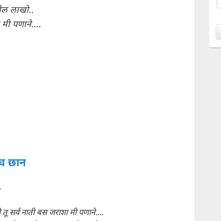
तील लाखो..
ी पणाने....
च छान
,
तू सर्व नाती बस जराशा मी पणाने....