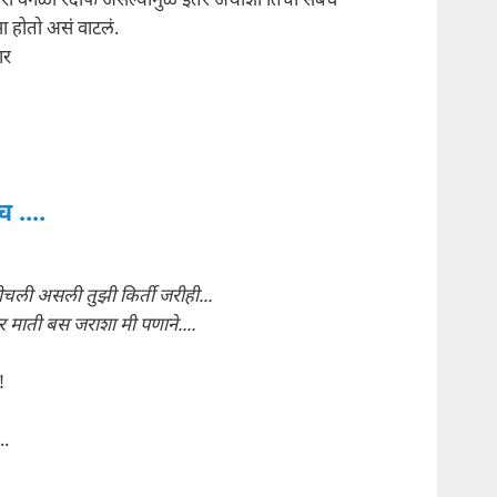
रा वेगळी रदीफ असल्यामुळे इतर अर्थाशी तिचा संबंध
ा होतो असं वाटलं.
ार
च ....
चली असली तुझी किर्ती जरीही...
र माती बस जराशा मी पणाने....
!
..