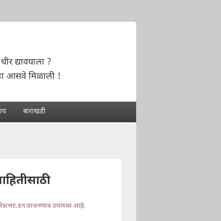
धीर द्यावयाला ?
हा आसवे मिळाली !
राय
बाराखडी
माहितीसाठी
ुरेशभट.इन वाचनमात्र उपलब्ध आहे.