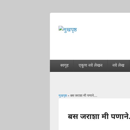
स्वगृह
एकूण नवे लेखन
नवे लेख
मुखपृष्ठ
» बस जराशा मी पणाने....
You are here
बस जराशा मी पणाने.