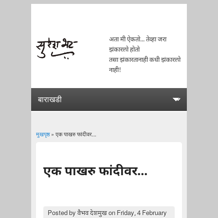
अता मी ऐकतो... तेव्हा जरा
झंकारलो होतो
तसा झंकारतानाही कधी झंकारलो
नाही!
मुखपृष्ठ
» एक पाखरु फांदीवर...
You are here
एक पाखरु फांदीवर...
Posted by
वैभव देशमुख
on Friday, 4 February