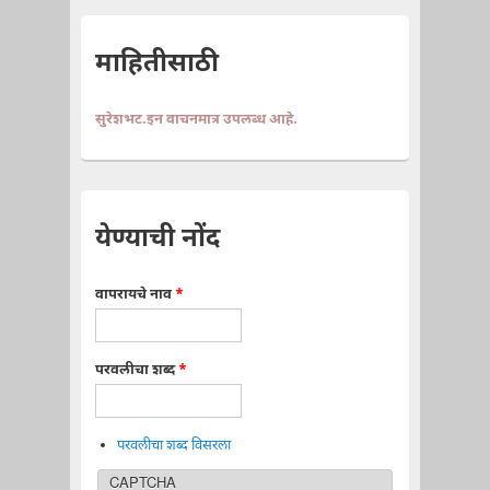
माहितीसाठी
सुरेशभट.इन वाचनमात्र उपलब्ध आहे.
येण्याची नोंद
वापरायचे नाव
*
परवलीचा शब्द
*
परवलीचा शब्द विसरला
CAPTCHA