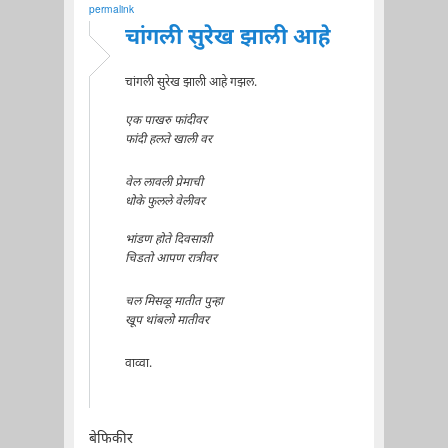
permalink
चांगली सुरेख झाली आहे
चांगली सुरेख झाली आहे गझल.
एक पाखरु फांदीवर
फांदी हलते खाली वर
वेल लावली प्रेमाची
धोके फुलले वेलीवर
भांडण होते दिवसाशी
चिडतो आपण रात्रीवर
चल मिसळू मातीत पुन्हा
खूप थांबलो मातीवर
वाव्वा.
बेफिकीर