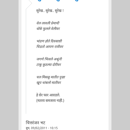
सुरेख.. सुरेख.. सुरेख !
वेल लावली प्रेमाची
धोके फुलले वेलीवर
भांडण होते दिवसाशी
चिडतो आपण रात्रीवर
जगणे भिजले अश्रूंनी
टाकू कुठल्या दोरीवर
चल मिसळू मातीत पुन्हा
खूप थांबलो मातीवर
हे शेर फार आवडले.
(मतला समजला नाही.)
चित्तरंजन भट
बुध, 09/02/2011 - 10:15