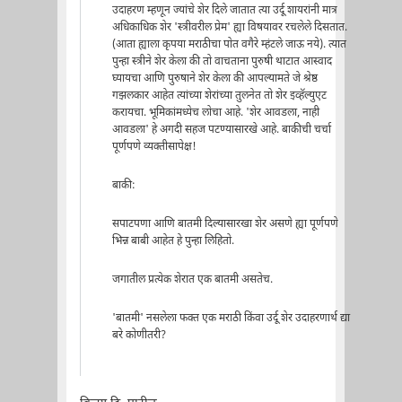
उदाहरण म्हणून ज्यांचे शेर दिले जातात त्या उर्दू शायरांनी मात्र
अधिकाधिक शेर 'स्त्रीवरील प्रेम' ह्या विषयावर रचलेले दिसतात.
(आता ह्याला कृपया मराठीचा पोत वगैरे म्हंटले जाऊ नये). त्यात
पुन्हा स्त्रीने शेर केला की तो वाचताना पुरुषी थाटात आस्वाद
घ्यायचा आणि पुरुषाने शेर केला की आपल्यामते जे श्रेष्ठ
गझलकार आहेत त्यांच्या शेरांच्या तुलनेत तो शेर इव्हॅल्युएट
करायचा. भूमिकांमध्येच लोचा आहे. 'शेर आवडला, नाही
आवडला' हे अगदी सहज पटण्यासारखे आहे. बाकीची चर्चा
पूर्णपणे व्यक्तीसापेक्ष!
बाकी:
सपाटपणा आणि बातमी दिल्यासारखा शेर असणे ह्या पूर्णपणे
भिन्न बाबी आहेत हे पुन्हा लिहितो.
जगातील प्रत्येक शेरात एक बातमी असतेच.
'बातमी' नसलेला फक्त एक मराठी किंवा उर्दू शेर उदाहरणार्थ द्या
बरे कोणीतरी?