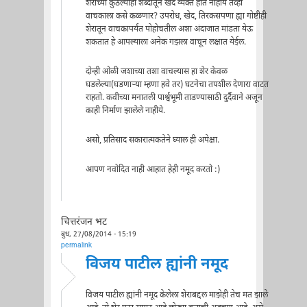
शेराच्या कुठल्याही शब्दातून खेद व्यक्त होत नाहीये तेव्हा
वाचकाला कसे कळणार? उपरोध, खेद, तिरकसपणा ह्या गोष्टीही
शेरातून वाचकापर्यंत पोहोचतील अशा अंदाजात मांडता येऊ
शकतात हे आपल्याला अनेक गझला वाचून लक्षात येईल.
दोन्ही ओळी जशाच्या तशा वाचल्यास हा शेर केवळ
घडलेल्या(घडणार्‍या म्हणा हवे तर) घटनेचा तपशील देणारा वाटत
राहतो. कवीच्या मनातली पार्श्वभूमी ताडण्यासाठी दुर्दैवाने अजून
काही निर्माण झालेले नाहीये.
असो, प्रतिसाद सकारात्मकतेने घ्याल ही अपेक्षा.
आपण नवोदित नाही आहात हेही नमूद करतो :)
चित्तरंजन भट
बुध, 27/08/2014 - 15:19
permalink
विजय पाटील ह्यांनी नमूद
विजय पाटील ह्यांनी नमूद केलेला शेराबद्दल माझेही तेच मत झाले