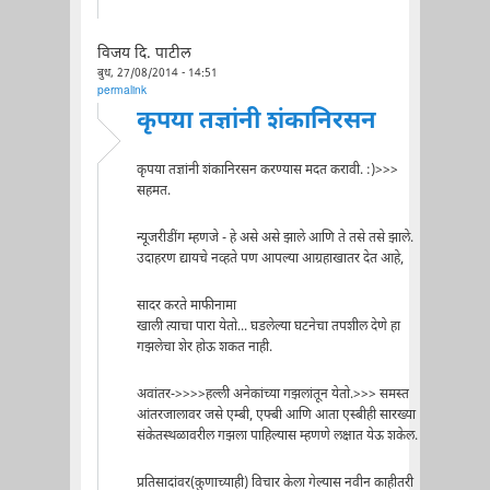
विजय दि. पाटील
बुध, 27/08/2014 - 14:51
permalink
कृपया तज्ञांनी शंकानिरसन
कृपया तज्ञांनी शंकानिरसन करण्यास मदत करावी. :)>>>
सहमत.
न्यूजरीडींग म्हणजे - हे असे असे झाले आणि ते तसे तसे झाले.
उदाहरण द्यायचे नव्हते पण आपल्या आग्रहाखातर देत आहे,
सादर करते माफीनामा
खाली त्याचा पारा येतो... घडलेल्या घटनेचा तपशील देणे हा
गझलेचा शेर होऊ शकत नाही.
अवांतर->>>>हल्ली अनेकांच्या गझलांतून येतो.>>> समस्त
आंतरजालावर जसे एम्बी, एफ्बी आणि आता एस्बीही सारख्या
संकेतस्थळावरील गझला पाहिल्यास म्हणणे लक्षात येऊ शकेल.
प्रतिसादांवर(कुणाच्याही) विचार केला गेल्यास नवीन काहीतरी