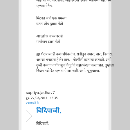
आहे. तो शेर फार सपाट आहे.छोट्या वृत्ताची अडचण आहे, असे
म्हणता येईल.
मिटवत जाते एक समस्या
प्रत्यय तोच दुबारा येतो
आदर्शांवर चाल जरासे
मागोमाग दरारा येतो
ह्या शेरांबाबतही कमीअधिक तेच. रात्रीतून पसारा, वारा, किनारा,
अश्रंचा भपकारा हे शेर छान. ۔मोरपीशी कानाला खटकते. असो.
तुम्ही बऱ्याच वर्षांपासून निगुतीने गझललेखन करताहात. तुम्हाला
निदान नवोदित म्हणता येणार नाही. असो. चूभूद्याघ्या.
supriya.jadhav7
बुध, 27/08/2014 - 15:35
permalink
विदिपाजी,
विदिपाजी,