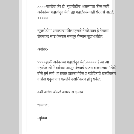
>>>>गझलेचा शेर ही 'न्यूजरीडींग' असल्याचा फील हल्ली
अनेकांच्या गझलांतून येतो. ह्या गझलेतले काही शेर तसे वाटले.
<<<<<
न्यूजरीडींग' असल्याचा फील म्हणजे नेमके काय हे नेमक्या
शेरांसकट स्पष्ट केल्यास समजून घेण्यास सुलभ होईल.
अवांतर-
>>>>हल्ली अनेकांच्या गझलांतून येतो.<<<<< हे त्या त्या
गझलेखाली निदर्शनास आणून देण्याचे धाडस बाळगल्यास 'लेकी
बोले सुने लागे' हा प्रकार टाळता येईल व नवोदितांचे खच्चीकरण
न होता एकूणातच गझलेचे उदात्तिकरण होवू शकेल.
कमी अधिक बोलले असल्यास क्षमस्व!
धन्यवाद !
-सुप्रिया.