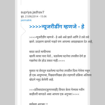
supriya.jadhav7
बुध, 27/08/2014 - 15:06
permalink
>>>>न्यूजरीडींग म्हणजे - हे
>>>>न्यूजरीडींग म्हणजे - हे असे असे झाले आणि ते तसे तसे
झाले. उदाहरण द्यायचे नव्हते पण आपल्या आग्रहाखातर देत आहे,
सादर करते माफीनामा
खाली त्याचा पारा येतो... घडलेल्या घटनेचा तपशील देणे हा
गझलेचा शेर होऊ शकत नाही.<<<<
मुळात या शेरातून घडलेल्या घटनेचा तपशील दिला गेलेला नसून
ही एक आयुष्यभर, पिढ्यानपिढ्या होत राहणारी प्रक्रिया अतिशय
खेदाने नमूद केलेली आहे.
>>>प्रतिसादांवर(कुणाच्याही) विचार केला गेल्यास नवीन
काहीतरी सापडते असा आपला एक अनुभव!<<<<
सर्वकश अनुभव !!