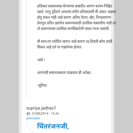
प्रतिसाद सकारात्मक घेण्याच्या बाबतीत आपण कायम निश्चिंत
रहावे. परंतु दुर्दैवाने आपल्या वरील प्रतिसादाशी मी अंशतः सहमत
होवू शकत नाही आहे कारण अतिव वेदना, खेद, तिरकसपणा
शेरातून प्रतित झालेला कळण्यासाठी ठराविक शब्दांचीच नाही तर
तो कळण्याच्या ठराविक मानसिकतेची जास्त गरज असावी.
मी स्वतःला नवोदित म्हणत आहे कारण दर्-दिवशी बरेच काही
शिकत आहे इथे या गझलेच्या क्षेत्रात.
असो !
आपणही सकारात्मकता दाखवाल ही अपेक्षा.
-सुप्रिया.
supriya.jadhav7
बुध, 27/08/2014 - 15:42
permalink
चिंतरंजनजी,