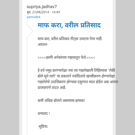
supriya.jadhav7
बुध, 27/08/2014 - 14:49
permalink
माफ करा, वरील प्रतिसाद
माफ करा, वरील प्रतिसाद नीट्सा उमटला गेला नाही.
अवांतर-
>>>>हल्ली अनेकांच्या गझलांतून येतो.<<<<
हे इथे नमूद करण्यापेक्षा ज्या त्या गझलेखाली लिहिल्यास 'लेकी
बोले सुने लागे' या प्रकाराने नवोदितांचे खच्चीकरण होण्यापेक्षा
गझलेलेचे उदात्तिकरण होण्यास एकूणात मदत होईल अस आपल
प्रांजळपणे वाटत आहे.
कमी अधिक बोलले असल्यास क्षमस्व!
धन्यवाद !
-सुप्रिया.