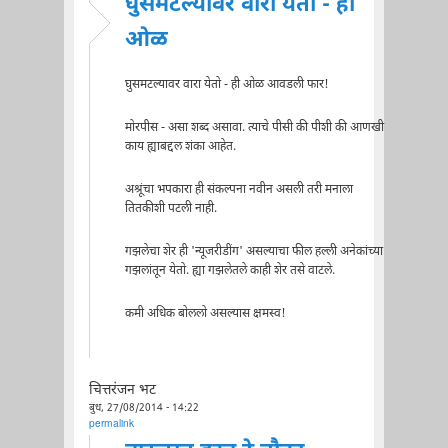
घुसमटल्यावर वारा येतो - ही
ओळ
घुसमटल्यावर वारा येतो - ही ओळ आवडली फार!
मोरपीस - असा शब्द असावा. त्याचे पीसी की पीशी की आणखी
काय ह्याबद्दल शंका आहेत.
अश्रूंचा भपकारा ही संकल्पना नवीन असली तरी मनाला
तितकीशी पटली नाही.
गझलेचा शेर ही 'न्यूजरीडींग' असल्याचा फील हल्ली अनेकांच्या
गझलांतून येतो. ह्या गझलेतले काही शेर तसे वाटले.
कमी अधिक बोललो असल्यास क्षमस्व!
चित्तरंजन भट
बुध, 27/08/2014 - 14:22
permalink