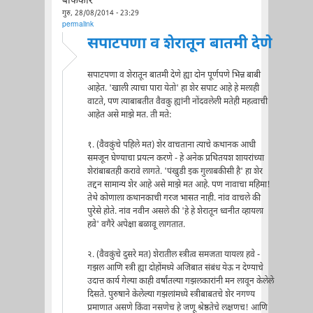
बेफिकीर
गुरु, 28/08/2014 - 23:29
permalink
सपाटपणा व शेरातून बातमी देणे
सपाटपणा व शेरातून बातमी देणे ह्या दोन पूर्णपणे भिन्न बाबी
आहेत. 'खाली त्याचा पारा येतो' हा शेर सपाट आहे हे मलाही
वाटते, पण त्याबाबतीत वैवकु ह्यांनी नोंदवलेली मतेही महत्वाची
आहेत असे माझे मत. ती मते:
१. (वैवकुंचे पहिले मत) शेर वाचताना त्याचे कथानक आधी
समजून घेण्याचा प्रयत्न करणे - हे अनेक प्रथितयश शायरांच्या
शेरांबाबतही करावे लागते. 'पंखुडी इक गुलाबकीसी है' हा शेर
तद्दन सामान्य शेर आहे असे माझे मत आहे. पण नावाचा महिमा!
तेथे कोणाला कथानकाची गरज भासत नाही. नांव वाचले की
पुरेसे होते. नांव नवीन असले की 'हे हे शेरातून ध्वनीत व्हायला
हवे' वगैरे अपेक्षा बळावू लागतात.
२. (वैवकुंचे दुसरे मत) शेरातील स्त्रीत्व समजता यायला हवे -
गझल आणि स्त्री ह्या दोहोंमध्ये अजिबात संबंध येऊ न देण्याचे
उदात्त कार्य गेल्या काही वर्षांतल्या गझलकारांनी मन लावून केलेले
दिसते. पुरुषाने केलेल्या गझलांमध्ये स्त्रीबाबतचे शेर नगण्य
प्रमाणात असणे किंवा नसणेच हे जणू श्रेष्ठतेचे लक्षणच! आणि