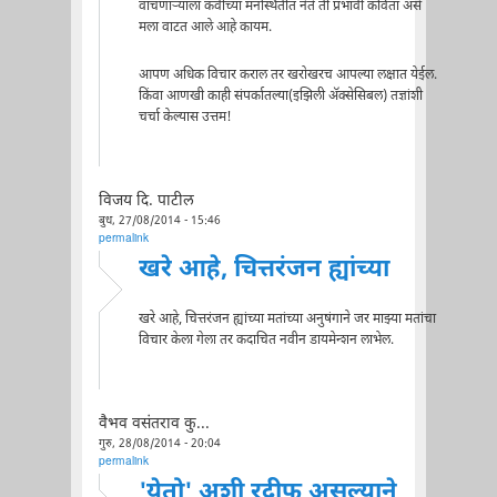
वाचणार्‍याला कवीच्या मनस्थितीत नेते ती प्रभावी कविता असे
मला वाटत आले आहे कायम.
आपण अधिक विचार कराल तर खरोखरच आपल्या लक्षात येईल.
किंवा आणखी काही संपर्कातल्या(इझिली अ‍ॅक्सेसिबल) तज्ञांशी
चर्चा केल्यास उत्तम!
विजय दि. पाटील
बुध, 27/08/2014 - 15:46
permalink
खरे आहे, चित्तरंजन ह्यांच्या
खरे आहे, चित्तरंजन ह्यांच्या मतांच्या अनुषंगाने जर माझ्या मतांचा
विचार केला गेला तर कदाचित नवीन डायमेन्शन लाभेल.
वैभव वसंतराव कु...
गुरु, 28/08/2014 - 20:04
permalink
'येतो' अशी रदीफ असल्याने