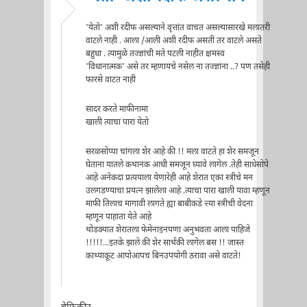
'येतो' अशी रदीफ असल्याने वृत्तांत वाचत असल्यासारखे मलातरी
वाटले नाही . आला /आली अशी रदीफ असती तर वाटले असते
बहुधा . त्यामुळे तज्ज्ञांची मते पटली नाहीत क्षमस्व
'विधानात्मक' असे तर म्हणायचे नसेल ना तज्ज्ञांना ..? पण तसेही
फारसे वाटत नाही
सादर करते माफीनामा
खाली त्याचा पारा येतो
सरळसोप्पा चांगला शेर आहे की !! मला वाटते हा शेर समजून
घेताना यातले कथानक आधी समजून घ्यावे लागेल .तेही साधेसोपे
आहे अनेकदा प्रत्ययाला येणारेही आहे शेरात एका स्त्रीचे मन
उलगडण्याचा प्रयत्न झालेला आहे .त्याचा पारा खाली यावा म्हणून
माफी तिलाच मागावी लागते ह्या बाबीकडे त्त्या स्त्रीची वेदना
म्हणून पाहाता येते आहे
थोडक्यात शेरातला फेमेनाइनपणा अनुभवता आला पाहिजे
!!!!!...इतके झाले की शेर सार्थकी लागेल बस !! जास्त
काथ्याकूट आपोआपच बिनउपयोगी ठरावा असे वाटते!