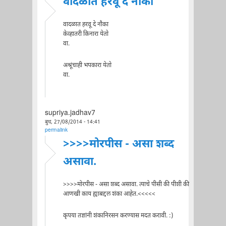
वादळात हरवू दे नौका
वादळात हरवू दे नौका
केव्हातरी किनारा येतो
वा.
अश्रूंचाही भपकारा येतो
वा.
supriya.jadhav7
बुध, 27/08/2014 - 14:41
permalink
>>>>मोरपीस - असा शब्द
असावा.
>>>>मोरपीस - असा शब्द असावा. त्याचे पीसी की पीशी की
आणखी काय ह्याबद्दल शंका आहेत.<<<<<
कृपया तज्ञांनी शंकानिरसन करण्यास मदत करावी. :)