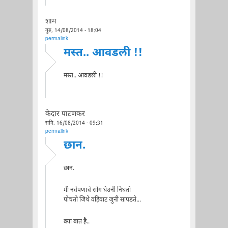
शाम
गुरु, 14/08/2014 - 18:04
permalink
मस्त.. आवडली !!
मस्त.. आवडली !!
केदार पाटणकर
शनि, 16/08/2014 - 09:31
permalink
छान.
छान.
मी नवेपणाचे सोंग घेउनी निघतो
पोचतो जिथे वहिवाट जुनी सापडते...
क्या बात है..