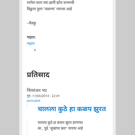
लागेल मला ज्या क्षणी झोप जन्माची
विठ्ठला तुला 'पाळणा' गायचा आहे
~वैवकु
गझल:
गझल
प्रतिसाद
चित्तरंजन भट
गुरु, 17/04/2014 - 22:41
permalink
चालला कुठे हा कळप झुरत
चालला कुठे हा कळप झुरत हरणांचा
का , पुढे 'सुखांचा झरा' यायचा आहे