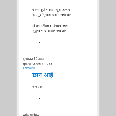
चालला कुठे हा कळप झुरत हरणांचा
का , पुढे 'सुखांचा झरा' यायचा आहे
तो समोर ठेविल वेगवेगळ्या इच्छा
तू तुझा इरादा ओळखायचा आहे
शुभानन चिंचकर
शुक्र, 09/05/2014 - 13:58
permalink
छान आहे
छान आहे
देवेंद्र गाडेकर