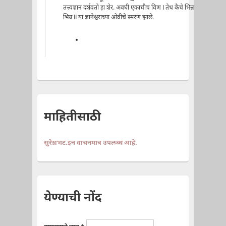
तत्त्वज्ञान दर्शवतो हा शेर. अवघी एकाचीच विण I तेथ कैचे भिन्न
भिन्न II या ज्ञानेश्वराच्या ओवीचे स्मरण झाले.
माहितीसाठी
सुरेशभट.इन वाचनमात्र उपलब्ध आहे.
येण्याची नोंद