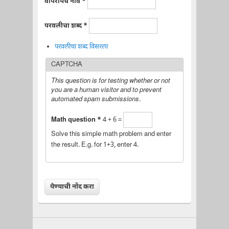
वापरायचे नाव
*
परवलीचा शब्द
*
परवलीचा शब्द विसरला
CAPTCHA
This question is for testing whether or not
you are a human visitor and to prevent
automated spam submissions.
Math question
*
4 + 6 =
Solve this simple math problem and enter
the result. E.g. for 1+3, enter 4.