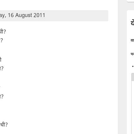
y, 16 August 2011
य
धी?
ी?
व
प
ी
ी?
ी?
धी?