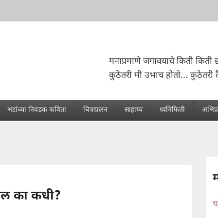
मनाप्रमाणे जगावयाचे किती किती छ
कुठेतरी मी उभाच होतो... कुठेतरी द
भटांच्या निवडक कविता
चित्रदालन
साहाय्य
ध्वनिफिती
अभिप्
ळेल का कधी?
स