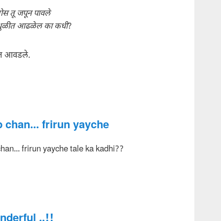
ोस तू जपून पावले
 धुळीत आढळेल का कधी
?
स्त आवडले.
 chan... frirun yayche
han... frirun yayche tale ka kadhi??
derful ..!!