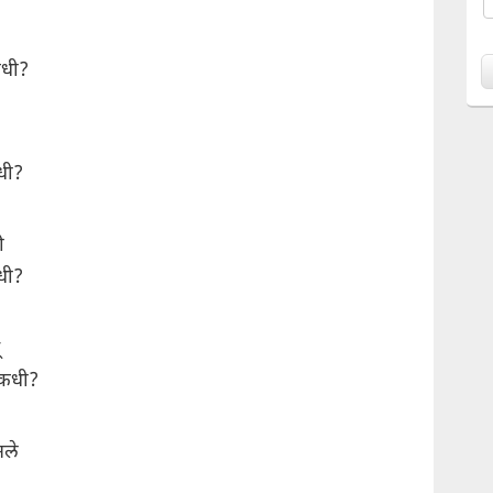
कधी?
धी?
ी
धी?
 कधी?
नले