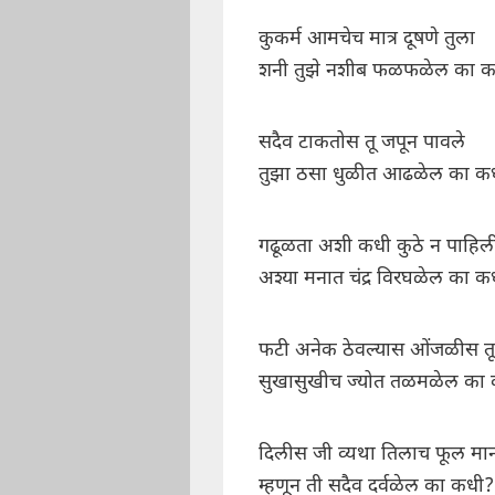
कुकर्म आमचेच मात्र दूषणे तुला
शनी तुझे नशीब फळफळेल का 
सदैव टाकतोस तू जपून पावले
तुझा ठसा धुळीत आढळेल का क
गढूळता अशी कधी कुठे न पाहिल
अश्या मनात चंद्र विरघळेल का क
फटी अनेक ठेवल्यास ओंजळीस तू
सुखासुखीच ज्योत तळमळेल का
दिलीस जी व्यथा तिलाच फूल मा
म्हणून ती सदैव दर्वळेल का कधी?