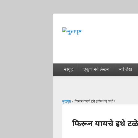
स्वगृह
एकूण नवे लेखन
नवे लेख
मुखपृष्ठ
» फिरून यायचे इथे टळेल का कधी?
You are here
फिरून यायचे इथे ट