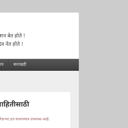
ान बेत होते !
ैव नेत होते !
राय
बाराखडी
माहितीसाठी
ुरेशभट.इन वाचनमात्र उपलब्ध आहे.