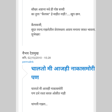
सौख्य अज्ञाना मधे ही गोष्ट सच्ची
का तुला ”कैलास” हे माहीत नाही?.....खुप छान.
कैलासजी,
सुंदर रचना.गझलेतील शेरांमधला आशय मनाला जास्त भावला.
शुभेच्छा!
वैभव देशमुख
शनि, 02/10/2010 - 10:28
permalink
चालतो मी आजही नाकासमोरी
पण
चालतो मी आजही नाकासमोरी
पण इथे रस्ता सरळ ओळीत नाही
चांगली गझल...