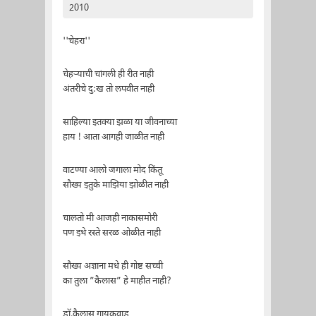
2010
''चेहरा''
चेहर्‍याची चांगली ही रीत नाही
अंतरीचे दु:ख तो लपवीत नाही
साहिल्या इतक्या झळा या जीवनाच्या
हाय ! आता आगही जाळीत नाही
वाटण्या आलो जगाला मोद किंतू
सौख्य इतुके माझिया झोळीत नाही
चालतो मी आजही नाकासमोरी
पण इथे रस्ते सरळ ओळीत नाही
सौख्य अज्ञाना मधे ही गोष्ट सच्ची
का तुला ”कैलास” हे माहीत नाही?
डॉ.कैलास गायकवाड