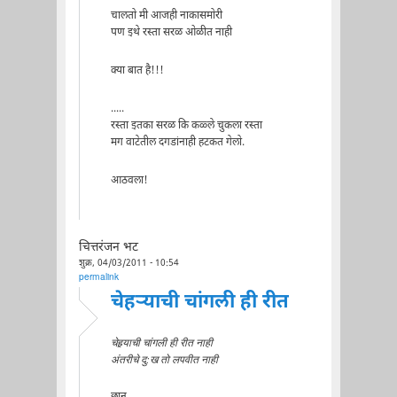
चालतो मी आजही नाकासमोरी
पण इथे रस्ता सरळ ओळीत नाही
क्या बात है!!!
.....
रस्ता इतका सरळ कि कळ्ले चुकला रस्ता
मग वाटेतील दगडांनाही हटकत गेलो.
आठवला!
चित्तरंजन भट
शुक्र, 04/03/2011 - 10:54
permalink
चेहर्‍याची चांगली ही रीत
चेहर्‍याची चांगली ही रीत नाही
अंतरीचे दु:ख तो लपवीत नाही
छान.