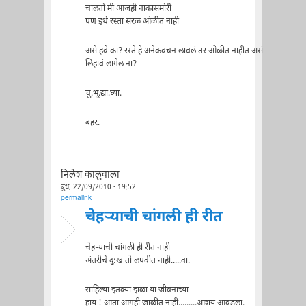
चालतो मी आजही नाकासमोरी
पण इथे रस्ता सरळ ओळीत नाही
असे हवे का? रस्ते हे अनेकवचन लावलं तर ओळीत नाहीत असं
लिहावं लागेल ना?
चु.भू.द्या.घ्या.
बहर.
निलेश कालुवाला
बुध, 22/09/2010 - 19:52
permalink
चेहर्‍याची चांगली ही रीत
चेहर्‍याची चांगली ही रीत नाही
अंतरीचे दु:ख तो लपवीत नाही.....वा.
साहिल्या इतक्या झळा या जीवनाच्या
हाय ! आता आगही जाळीत नाही.........आशय आवडला.