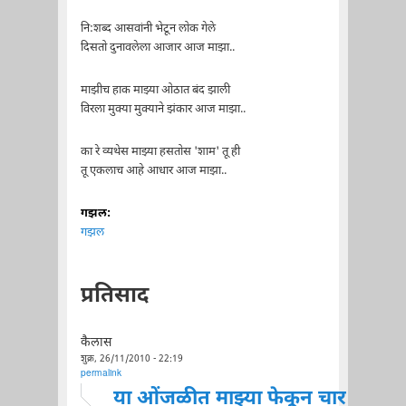
नि:शब्द आसवांनी भेटून लोक गेले
दिसतो दुनावलेला आजार आज माझा..
माझीच हाक माझ्या ओठात बंद झाली
विरला मुक्या मुक्याने झंकार आज माझा..
का रे व्यथेस माझ्या हसतोस 'शाम' तू ही
तू एकलाच आहे आधार आज माझा..
गझल:
गझल
प्रतिसाद
कैलास
शुक्र, 26/11/2010 - 22:19
permalink
या ओंजळीत माझ्या फेकून चार