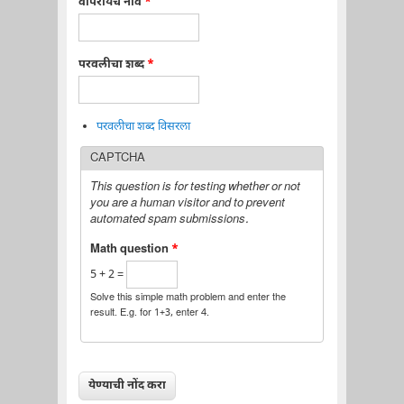
वापरायचे नाव
*
परवलीचा शब्द
*
परवलीचा शब्द विसरला
CAPTCHA
This question is for testing whether or not
you are a human visitor and to prevent
automated spam submissions.
Math question
*
5 + 2 =
Solve this simple math problem and enter the
result. E.g. for 1+3, enter 4.