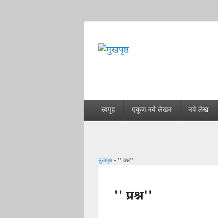
स्वगृह
एकूण नवे लेखन
नवे लेख
मुखपृष्ठ
» '' प्रश्न''
You are here
'' प्रश्न''