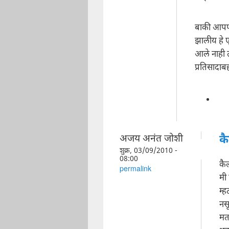
बाकी आपण म
झालीय हे ए
आले नाही त
प्रतिसादाब
अजय अनंत जोशी
क
शुक्र, 03/09/2010 -
08:00
कै
permalink
मी
म्
नस
मत