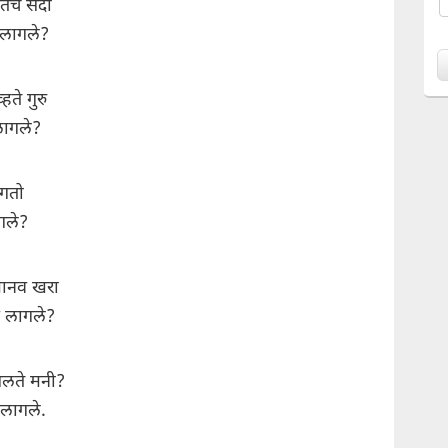
ीतच सदा
 लागले?
हते गुरु
लागले?
ागतो
गले?
मानव खरा
े लागले?
लते मनी?
 लागले.