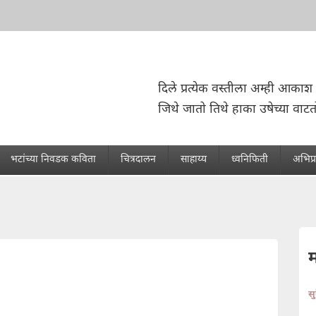
दिले प्रत्येक वस्तीला अम्ही आकाश 
जिथे जातो तिथे हाका उषेच्या वाटत
भटांच्या निवडक कविता
चित्रदालन
साहाय्य
ध्वनिफिती
अभिप्
स