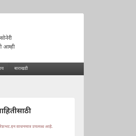
सोनेरी
ो आम्ही
राय
बाराखडी
माहितीसाठी
ुरेशभट.इन वाचनमात्र उपलब्ध आहे.