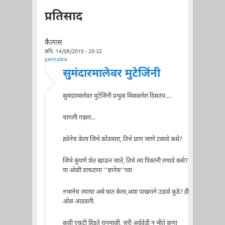
प्रतिसाद
कैलास
शनि, 14/08/2010 - 20:32
permalink
सुमंदारमालेवर मुटेजिंनी
सुमंदारमालेवर मुटेजिंनी प्रभुत्व मिळवलेलं दिसतंय....
चांगली गझल...
हवेनेच केला जिथे कोंडमारा, तिथे प्राण जाणे टळावे कसे?
जिथे कुंपणे शेत खाऊन जाते, तिथे त्या पिकांनी लपावे कसे?
या ओळी वाचताना ''ज्ञानेश''च्या
नभानेच ज्याचा असे घात केला,अशा पाखराने उडावे कुठे? ही
ओळ आठवली.
कशी एकटी हिंडते रानमाळी, जरी अर्धवेडी न भीते कुणा