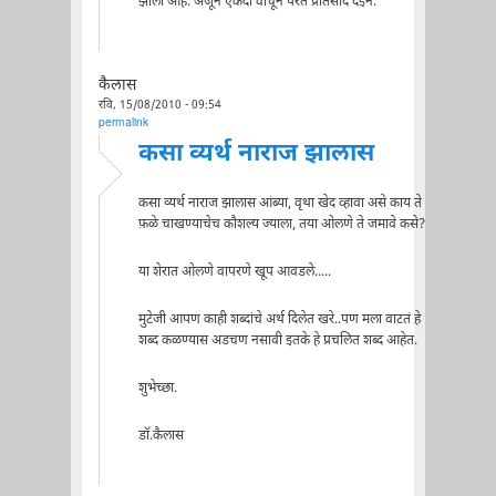
झाला आहे. अजून एकदा वाचून परत प्रतिसाद देईन.
कैलास
रवि, 15/08/2010 - 09:54
permalink
कसा व्यर्थ नाराज झालास
कसा व्यर्थ नाराज झालास आंब्या, वृथा खेद व्हावा असे काय ते
फ़ळे चाखण्याचेच कौशल्य ज्याला, तया ओलणे ते जमावे कसे?
या शेरात ओलणे वापरणे खूप आवडले.....
मुटेजी आपण काही शब्दांचे अर्थ दिलेत खरे..पण मला वाटतं हे
शब्द कळण्यास अडचण नसावी इतके हे प्रचलित शब्द आहेत.
शुभेच्छा.
डॉ.कैलास