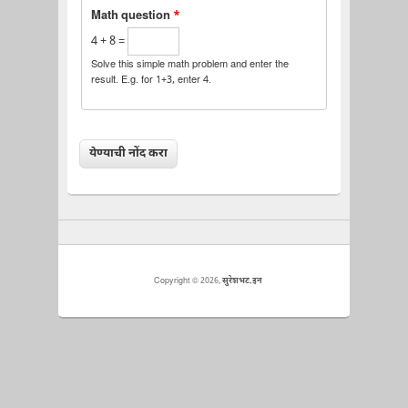
Math question
*
4 + 8 =
Solve this simple math problem and enter the
result. E.g. for 1+3, enter 4.
Copyright © 2026,
सुरेशभट.इन