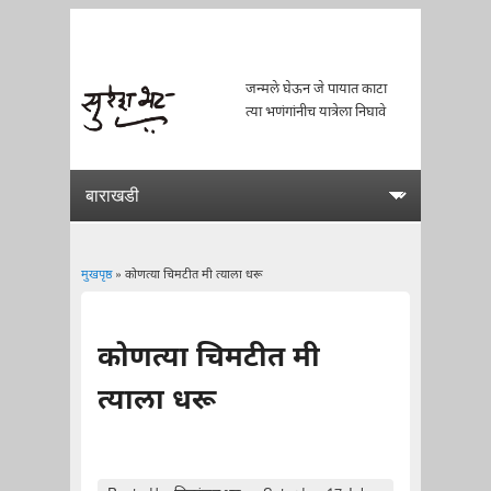
जन्मले घेऊन जे पायात काटा
त्या भणंगांनीच यात्रेला निघावे
मुखपृष्ठ
» कोणत्या चिमटीत मी त्याला धरू
You are here
कोणत्या चिमटीत मी
त्याला धरू