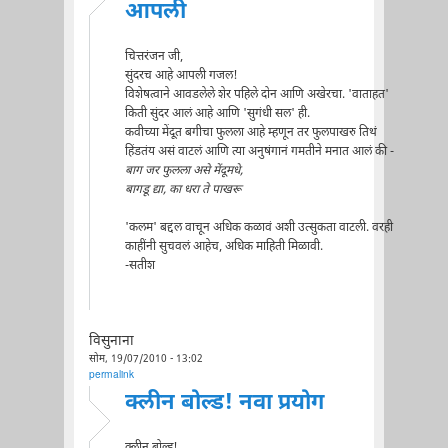
आपली
चित्तरंजन जी,
सुंदरच आहे आपली गजल!
विशेषत्वाने आवडलेले शेर पहिले दोन आणि अखेरचा. 'वाताहत'
किती सुंदर आलं आहे आणि 'सुगंधी सल' ही.
कवीच्या मेंदूत बगीचा फुलला आहे म्हणून तर फुलपाखरु तिथं
हिंडतंय असं वाटलं आणि त्या अनुषंगानं गमतीने मनात आलं की -
बाग जर फुलला असे मेंदूमधे,
बागडू द्या, का धरा ते पाखरू
'कलम' बद्दल वाचून अधिक कळावं अशी उत्सुकता वाटली. वरही
काहींनी सुचवलं आहेच, अधिक माहिती मिळावी.
-सतीश
विसुनाना
सोम, 19/07/2010 - 13:02
permalink
क्लीन बोल्ड! नवा प्रयोग