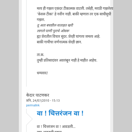
मला ही गझल एकंदर टीकात्मक वाटली. तसेही, मराठी गझलेला
'केवळ टीका' हे नवीन नाही. बाकी म्हणाल तर एक साधीसुधी
गझल.
तू अता बघशील वाताहत खरी
लागले पाणी पुराचे ओसरू
ह्या शेरातील विचार सुंदर. शेरही चांगला जमला आहे.
बाकी गायीचा वर्णनात्मक शेरही छान.
ता.क.
तुम्ही प्रतिसादांवर अवलंबून नाही हे माहीत आहेच.
धन्यवाद!
केदार पाटणकर
शनि, 24/07/2010 - 15:13
permalink
वा ! चित्तरंजन वा !
वा ! चित्तरंजन वा ! आवडली...