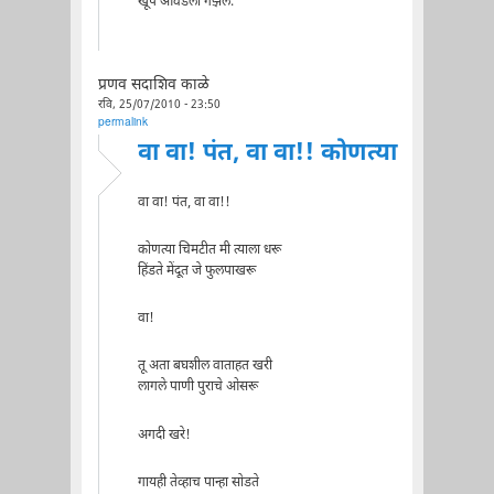
खूप आवडली गझल.
प्रणव सदाशिव काळे
रवि, 25/07/2010 - 23:50
permalink
वा वा! पंत, वा वा!! कोणत्या
वा वा! पंत, वा वा!!
कोणत्या चिमटीत मी त्याला धरू
हिंडते मेंदूत जे फुलपाखरू
वा!
तू अता बघशील वाताहत खरी
लागले पाणी पुराचे ओसरू
अगदी खरे!
गायही तेव्हाच पान्हा सोडते