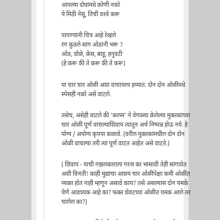
आपल्या दोघांमधे कोणी नको
ये मिठी नेसू, तिची वस्त्रे करू
पापण्यांनी चित्र आहे रेखले
रंग कुठले सांग ओठांनी भरू ?
ओठ, डोळे, केस, बाहू, हनुवटी
(हे करू की ते करू की ते करू)
या चार चार ओळी अशा वाचायला हव्यात. दोन दोन ओळींमधे
स्पेसही नको असे वाटले.
तसेच, असेही वाटले की 'कलम' ने वेगळ्या केलेल्या मुक्तकांच्या
चार ओळी पूर्ण वाचल्याशिवाय त्यातून अर्थ निष्पन्न होऊ नये. हे
योग्य / अयोग्य कृपया कळावे. (वरील मुक्तकांमधील दोन दोन
ओळी वाचल्या तरी त्या पूर्ण वाटत आहेत असे वाटते.)
( शिवाय - याची गझलकाराला गरज का भासावी तेही सांगावेत
अशी विनंती! काही मुद्यांचा आशय चार ओळींपेक्षा कमी ओळींत
व्यक्त होत नाही म्हणून असावे काय? तसे असल्यास दोन यमके
येणे आवश्यक आहे का? फक्त शेवटच्या ओळीत यमक आले तर
चालेल का?)