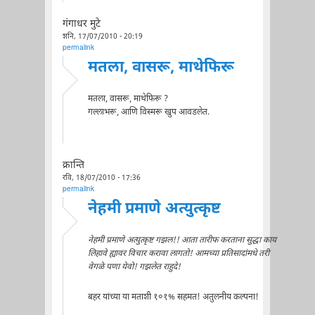
गंगाधर मुटे
शनि, 17/07/2010 - 20:19
permalink
मतला, वासरू, माथेफिरू
मतला, वासरू, माथेफिरू ?
गल्लाभरू, आणि विस्मरू खुप आवडलेत.
क्रान्ति
रवि, 18/07/2010 - 17:36
permalink
नेहमी प्रमाणे अत्युत्कृष्ट
नेहमी प्रमाणे अत्युत्कृष्ट गझल!! आता तारीफ करताना सुद्धा काय
लिहावे ह्यावर विचार करावा लागतो! आमच्या प्रतिसादांमधे तरी
वेगळे पणा येवो! गझलेत राहुदे!
बहर यांच्या या मताशी १०१% सहमत! अतुलनीय कल्पना!