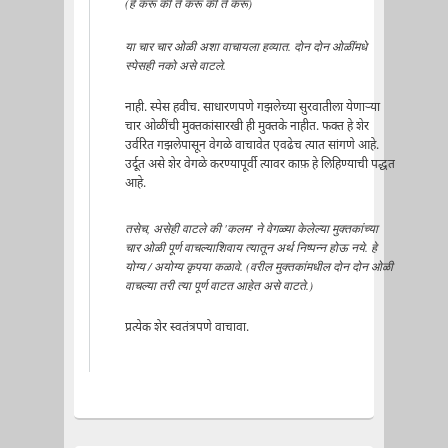
(हे करू की ते करू की ते करू)
या चार चार ओळी अशा वाचायला हव्यात. दोन दोन ओळींमधे
स्पेसही नको असे वाटले.
नाही. स्पेस हवीच. साधारणपणे गझलेच्या सुरवातीला येणाऱ्या
चार ओळींची मुक्तकांसारखी ही मुक्तके नाहीत. फक्त हे शेर
उर्वरित गझलेपासून वेगळे वाचावेत एवढेच त्यात सांगणे आहे.
उर्दूत असे शेर वेगळे करण्यापूर्वी त्यावर काफ़ हे लिहिण्याची पद्धत
आहे.
तसेच, असेही वाटले की 'कलम' ने वेगळ्या केलेल्या मुक्तकांच्या
चार ओळी पूर्ण वाचल्याशिवाय त्यातून अर्थ निष्पन्न होऊ नये. हे
योग्य / अयोग्य कृपया कळावे. (वरील मुक्तकांमधील दोन दोन ओळी
वाचल्या तरी त्या पूर्ण वाटत आहेत असे वाटते.)
प्रत्येक शेर स्वतंत्रपणे वाचावा.