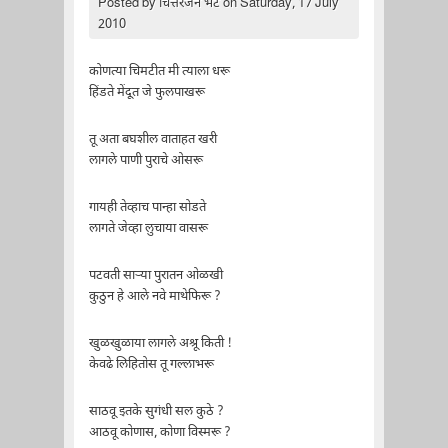
Posted by
चित्तरंजन भट
on Saturday, 17 July
2010
कोणत्या चिमटीत मी त्याला धरू
हिंडते मेंदूत जे फुलपाखरू
तू अता बघशील वाताहत खरी
लागले पाणी पुराचे ओसरू
गायही तेव्हाच पान्हा सोडते
लागते जेव्हा लुचाया वासरू
पटवती साऱ्या पुरातन ओळखी
कुठुन हे आले नवे माथेफिरू ?
खुळखुळाया लागले अश्रू किती !
केवढे लिहितोस तू गल्लाभरू
साठवू इतके सुगंधी सल कुठे ?
आठवू कोणास, कोणा विस्मरू ?