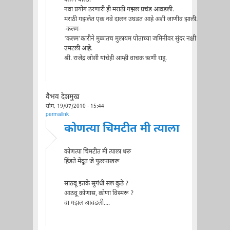
क्लीन बोल्ड!
नवा प्रयोग ठरणारी ही मराठी गझल प्रचंड आवडली.
मराठी गझलेत एक नवे दालन उघडत आहे अशी जाणीव झाली.
-कलम-
'कलम'कारीने मुळातच मुलायम पोताच्या जमिनीवर सुंदर नक्षी
उमटली आहे.
श्री. राजेंद्र जोशी यांचेही आम्ही वाचक ऋणी राहू.
वैभव देशमुख
सोम, 19/07/2010 - 15:44
permalink
कोणत्या चिमटीत मी त्याला
कोणत्या चिमटीत मी त्याला धरू
हिंडते मेंदूत जे फुलपाखरू
साठवू इतके सुगंधी सल कुठे ?
आठवू कोणास, कोणा विस्मरू ?
वा गझल आवडली....