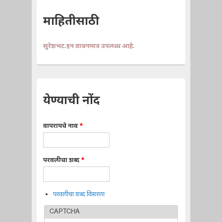
माहितीसाठी
सुरेशभट.इन वाचनमात्र उपलब्ध आहे.
येण्याची नोंद
वापरायचे नाव
*
परवलीचा शब्द
*
परवलीचा शब्द विसरला
CAPTCHA