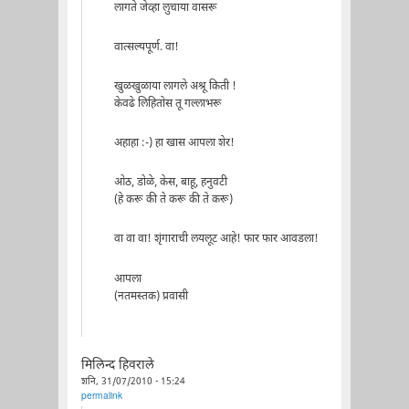
लागते जेव्हा लुचाया वासरू
वात्सल्यपूर्ण. वा!
खुळखुळाया लागले अश्रू किती !
केवढे लिहितोस तू गल्लाभरू
अहाहा :-) हा खास आपला शेर!
ओठ, डोळे, केस, बाहू, हनुवटी
(हे करू की ते करू की ते करू)
वा वा वा! शृंगाराची लयलूट आहे! फार फार आवडला!
आपला
(नतमस्तक) प्रवासी
मिलिन्द हिवराले
शनि, 31/07/2010 - 15:24
permalink