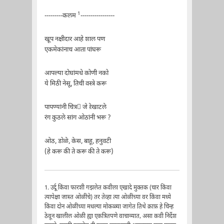
1
---------कलम
-----------------
खूप नक्षीदार आहे शाल पण
एकमेकांनाच आता पांघरू
आपल्या दोघांमधे कोणी नको
ये मिठी नेसू, तिची वस्त्रे करू
पापण्यांनी चित्र ٌजे ऱेखाटले
रंग कुठले सांग ओठांनी भरू ?
ओठ, डोळे, केस, बाहू, हनुवटी
(हे करू की ते करू की ते करू)
1. उर्दू किंवा फारशी गझलेत कवीला एखादे मुक्तक (चार किंवा
त्यापेक्षा जास्त ओळींचे) तर तेव्हा त्या ओळींच्या वर किंवा मध्ये
किंवा दोन ओळींच्या मधल्या मोकळ्या जागेत तिथे क़ाफ़ हे चिन्ह
ठेवून खालील ओळी ह्या एकत्रितपणे वाचाव्यात, असा कवी निर्देश