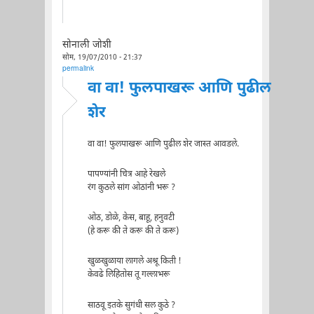
सोनाली जोशी
सोम, 19/07/2010 - 21:37
permalink
वा वा! फुलपाखरू आणि पुढील
शेर
वा वा! फुलपाखरू आणि पुढील शेर जास्त आवडले.
पापण्यांनी चित्र आहे रेखले
रंग कुठले सांग ओठांनी भरू ?
ओठ, डोळे, केस, बाहू, हनुवटी
(हे करू की ते करू की ते करू)
खुळखुळाया लागले अश्रू किती !
केवढे लिहितोस तू गल्लाभरू
साठवू इतके सुगंधी सल कुठे ?