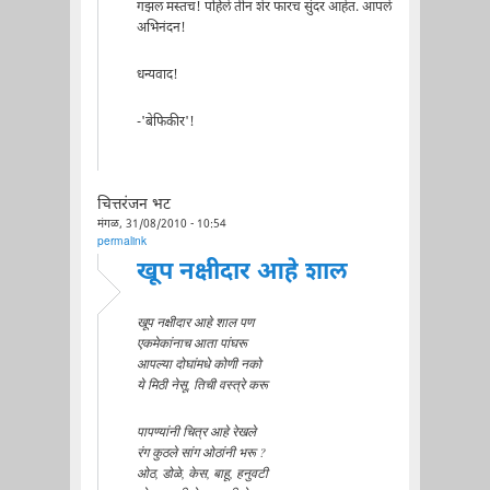
गझल मस्तच! पहिले तीन शेर फारच सुंदर आहेत. आपले
अभिनंदन!
धन्यवाद!
-'बेफिकीर'!
चित्तरंजन भट
मंगळ, 31/08/2010 - 10:54
permalink
खूप नक्षीदार आहे शाल
खूप नक्षीदार आहे शाल पण
एकमेकांनाच आता पांघरू
आपल्या दोघांमधे कोणी नको
ये मिठी नेसू, तिची वस्त्रे करू
पापण्यांनी चित्र आहे रेखले
रंग कुठले सांग ओठांनी भरू ?
ओठ, डोळे, केस, बाहू, हनुवटी