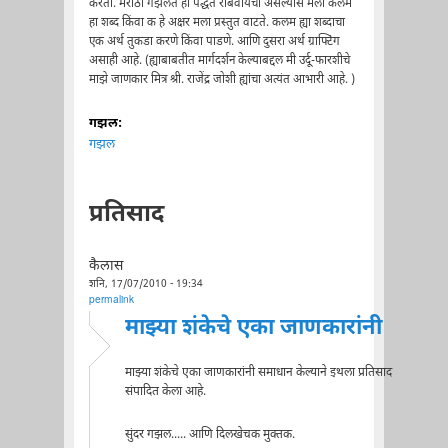
करतो. मराठी गझलेत ही पद्धत राबवायची असल्यास मला कलम
हा शब्द किंवा क हे अक्षर मला प्रस्तुत वाटते. कलम ह्या शब्दाचा
एक अर्थ तुकडा करणे किंवा पाडणे. आणि दुसरा अर्थ ग्राफ्टिंग
असाही आहे. (ह्याबाबतीत मार्गदर्शन केल्याबद्दल मी उर्दू-फारशीचे
माझे जाणकार मित्र श्री. राजेंद्र जोशी ह्यांचा अत्यंत आभारी आहे. )
गझल:
गझल
प्रतिसाद
कैलास
शनि, 17/07/2010 - 19:34
permalink
माझ्या शंकेचे एका जाणकारांनी
माझ्या शंकेचे एका जाणकारांनी समाधान केल्याने इथला प्रतिसाद
संपादित केला आहे.
सुंदर गझल..... आणि दिलखेचक मुक्तक.