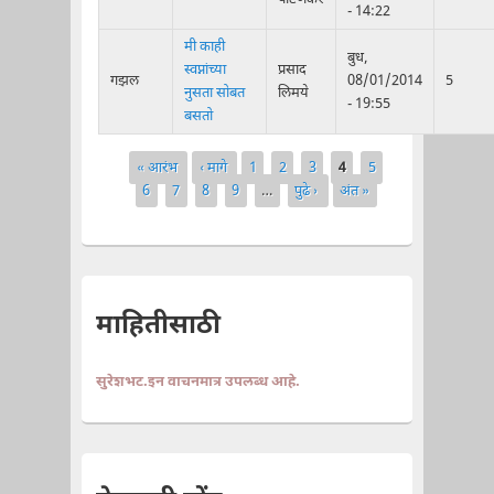
- 14:22
मी काही
बुध,
स्वप्नांच्या
प्रसाद
गझल
08/01/2014
5
नुसता सोबत
लिमये
- 19:55
बसतो
« आरंभ
‹ मागे
1
2
3
4
5
Pages
6
7
8
9
…
पुढे ›
अंत »
माहितीसाठी
सुरेशभट.इन वाचनमात्र उपलब्ध आहे.