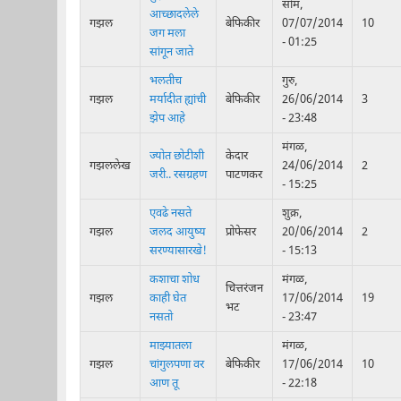
सोम,
आच्छादलेले
गझल
बेफिकीर
07/07/2014
10
जग मला
- 01:25
सांगून जाते
भलतीच
गुरु,
गझल
मर्यादीत ह्यांची
बेफिकीर
26/06/2014
3
झेप आहे
- 23:48
मंगळ,
ज्योत छोटीशी
केदार
गझललेख
24/06/2014
2
जरी.. रसग्रहण
पाटणकर
- 15:25
एवढे नसते
शुक्र,
गझल
जलद आयुष्य
प्रोफेसर
20/06/2014
2
सरण्यासारखे!
- 15:13
कशाचा शोध
मंगळ,
चित्तरंजन
गझल
काही घेत
17/06/2014
19
भट
नसतो
- 23:47
माझ्यातला
मंगळ,
गझल
चांगुलपणा वर
बेफिकीर
17/06/2014
10
आण तू
- 22:18