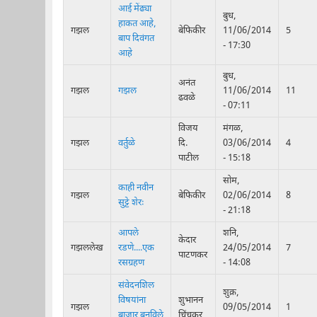
आई मेंढ्या
बुध,
हाकत आहे,
गझल
बेफिकीर
11/06/2014
5
बाप दिवंगत
- 17:30
आहे
बुध,
अनंत
गझल
गझल
11/06/2014
11
ढवळे
- 07:11
विजय
मंगळ,
गझल
वर्तुळे
दि.
03/06/2014
4
पाटील
- 15:18
सोम,
काही नवीन
गझल
बेफिकीर
02/06/2014
8
सुट्टे शेरः
- 21:18
आपले
शनि,
केदार
गझललेख
रडणे....एक
24/05/2014
7
पाटणकर
रसग्रहण
- 14:08
संवेदनशिल
शुक्र,
विषयांना
शुभानन
गझल
09/05/2014
1
बाजार बनविले
चिंचकर