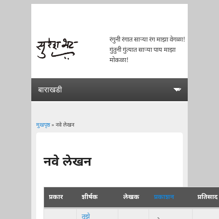
रंगुनी रंगात साऱ्या रंग माझा वेगळा!
गुंतुनी गुंत्यात साऱ्या पाय माझा
मोकळा!
मुखपृष्ठ
» नवे लेखन
You are here
नवे लेखन
प्रकार
शीर्षक
लेखक
प्रकाशन
प्रतिसाद
तुझे