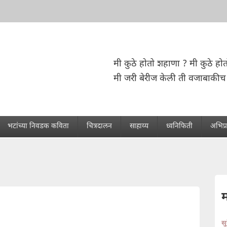
मी कुठे होतो शहाणा ? मी कुठे होत
मी जरी बेरीज केली ती वजाबाकीच 
भटांच्या निवडक कविता
चित्रदालन
साहाय्य
ध्वनिफिती
अभिप्
स