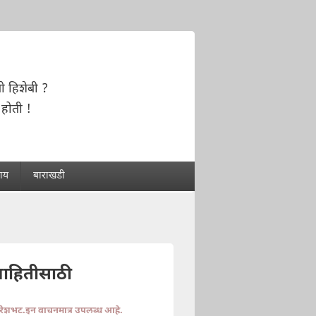
ो हिशेबी ?
होती !
राय
बाराखडी
माहितीसाठी
ुरेशभट.इन वाचनमात्र उपलब्ध आहे.