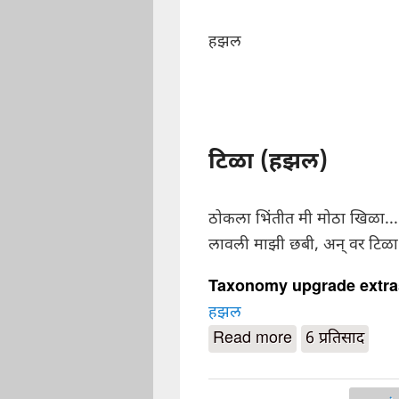
हझल
टिळा (हझल)
ठोकला भिंतीत मी मोठा खिळा...
लावली माझी छबी, अन् वर टिळा
Taxonomy upgrade extr
हझल
Read more
about टिळा (हझ
6 प्रतिसाद