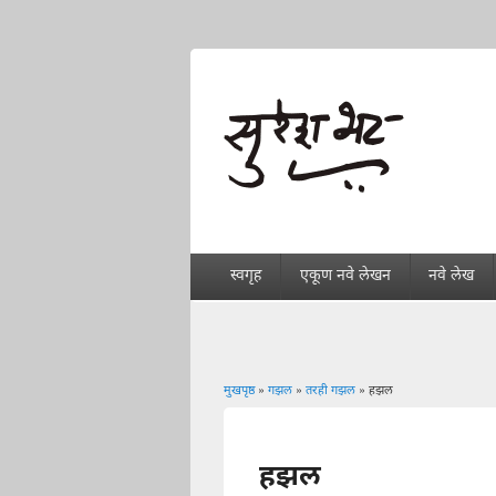
स्वगृह
एकूण नवे लेखन
नवे लेख
मुखपृष्ठ
»
गझल
»
तरही गझल
» हझल
You are here
हझल