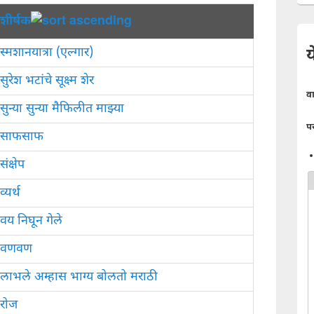
शीर्षक
य
स्मशानयात्रा (एल्गार)
सुरेश भटांचे सूक्ष्म शेर
व
सुन्या सुन्या मैफिलीत माझ्या
प
साफसाफ
संक्षेप
व्यर्थ
वय निघून गेले
वणवण
लाभले अम्हास भाग्य बोलतो मराठी
रोज