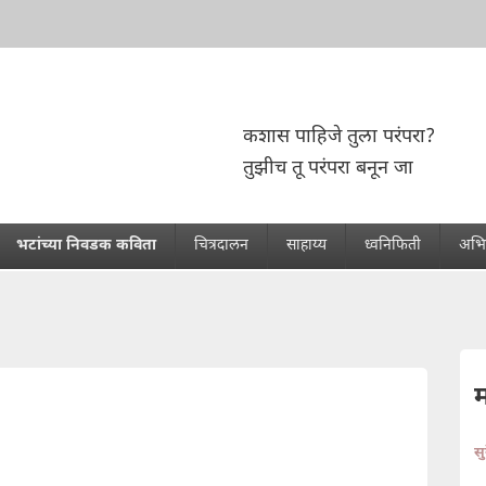
कशास पाहिजे तुला परंपरा?
तुझीच तू परंपरा बनून जा
भटांच्या निवडक कविता
चित्रदालन
साहाय्य
ध्वनिफिती
अभिप
स