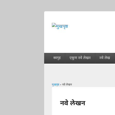
स्वगृह
एकूण नवे लेखन
नवे लेख
मुखपृष्ठ
» नवे लेखन
You are here
नवे लेखन