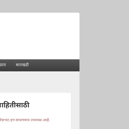
्राय
बाराखडी
माहितीसाठी
ुरेशभट.इन वाचनमात्र उपलब्ध आहे.