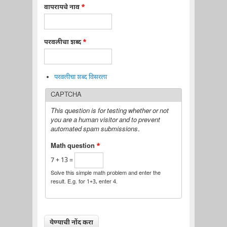
वापरायचे नाव
*
परवलीचा शब्द
*
परवलीचा शब्द विसरला
CAPTCHA
This question is for testing whether or not
you are a human visitor and to prevent
automated spam submissions.
Math question
*
7 + 13 =
Solve this simple math problem and enter the
result. E.g. for 1+3, enter 4.