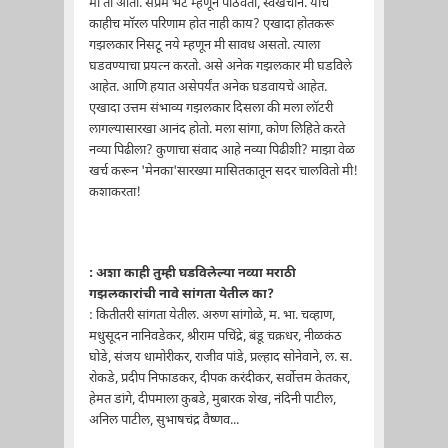
मी तो आता. सप्रेम भेट म्हणून पाठवतो, स्वखर्चाने. याच
काहीच मॉरल परिणाम होत नाही काय? एखादा होतकरू
गझलकार निसटू नये म्हणून मी सावध असतो. त्याला
घडवण्याचा प्रयत्न करतो. असे अनेक गझलकार मी घडविले
आहेत. आणि हयात असेपर्यंत अनेक घडवायचे आहेत.
एखादा उत्तम संभाव्य गझलकार दिसला की मला लॉटरी
लागल्यासारखा आनंद होतो. मला सांगा, कोण लिहिते करते
नव्या पिढीला? कुणाचा संवाद आहे नव्या पिढीशी? माझा वेळ
खर्च करून 'मेनका'सारख्या मासितकातून सदर चालवितो मी!
कशाकरता!
: अशा काही तुम्ही घडविलेल्या नव्या मराठी
गझलकारांची नावे सांगता येतील का?
: कितीतरी सांगता येतील. अरुण सांगोळे, म. भा. चव्हाण,
मधुसूदन नानिवडेकर, श्रीराम पचिंद्रे, बंडू चक्रधर, नीळकंठ
घोडे, संजय धामोरीकर, राजीव पांडे, प्रल्हाद सोनेवाने, ल. स.
रोकडे, प्रदीप निफाडकर, दीपक करंदीकर, सर्वोत्तम केतकर,
हेमत डांगे, दीपमाला कुबडे, मुबारक शेख, नंदिनी पाटील,
अनिल पाटील, सुभाषचंद्र वैष्णव...