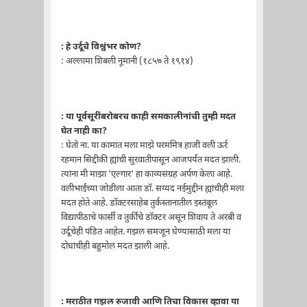
: हे उर्दूचे विश्वंभर कोण?
: अल्लामा शिबली नूमानी (१८५७ ते १९१४)
: या पूर्वसूरींबरोबरच काही समकालीनांची तुम्ही मदत
घेत नाही का?
: घेतो ना. या कामात मला माझे परममित्र हाजी वली ऊर्र
रहमान सिद्दीकी ह्यांची सुरवातीपासून आजपर्यंत मदत झाली.
त्यांना मी माझा 'एल्गार' हा काव्यसंग्रह अर्पण केला आहे.
वलीभाईंच्या जोडीला आता डॉ. सय्यद नईमुद्दीन ह्यांचीही मला
मदत होते आहे. डॉक्टरसाहेब तुर्कस्तानातील इस्तंबूल
विद्यापीठाचे फार्सी व तुर्कीचे डॉक्टर असून शिवाय ते अरबी व
उर्दूचेही पंडित आहेत. गझल समजून घेण्यासाठी मला या
दोघांचीही बहुमोल मदत झाली आहे.
: मराठीत गझल रुजावी आणि तिचा विकास व्हावा या