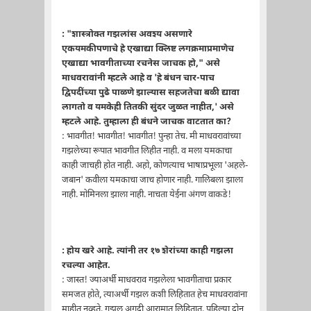
: "शास्त्रोक्त गझलांस अवश्य असणारे
एकयमकीपणाचे हे एखाद्या क्लिष्ट लगक्रमाप्रमाणेच
एखाद्या भावगीताच्या रचनेस जाचक हो," असे
माधवरावांनी म्हटले आहे व 'हे बंधन चार-पाच
द्विपदींच्या पुढे पाळणे झाल्यास सहजतेचा बळी द्यावा
लागतो व यमकेही तितकी सुंदर जुळत नाहीत,' असे
म्हटले आहे. तुम्हाला ही बंधने जाचक वाटतात का?
: भावगीत! भावगीत! भावगीत! पुन्हा तेच. मी माधवरावांच्या
गझलेच्या रूपात भावगीत लिहीत नाही. व मला यमकाचा
काही जाचही होत नाही. अहो, कोणत्याच भाषाप्रभूला 'अहले-
जबान' कवीला यमकाचा जाच होणार नाही. गालिबला झाला
नाही. मोमिनला झाला नाही. नाचता येईना अंगण वाकडे!
: होय खरे आहे. त्यांनी तर १७ शेरांच्या काही गझला
रचल्या आहेत.
: जास्त! ज्याअर्थी माधवराव गझलेला भावगीताचा प्रकार
समजत होते, त्याअर्थी गझल कशी लिहितात हेच माधवरावांना
माहीत नव्हते. गझल अगदी आरामात लिहितात. पहिल्या दोन