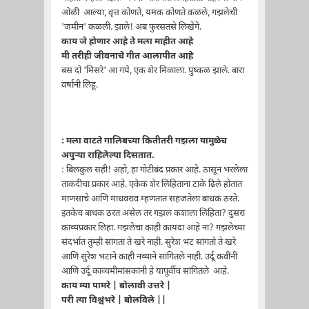
ओळी आल्या, वृत्त कोणते, यमक कोणते कळले, गझलेची
'जमीन' कळली. झाले! अब फुरसतसे लिखेंगे.
काय जे होणार आहे ते मला माहीत आहे
मी तरीही जीवनाचे गीत आलापीत आहे
बस दो 'मिसरे' आ गये, एक शेर मिळाला. पुष्कळ झाले. बारा
वर्षांनी लिहू.
: मला वाटते गालिबच्या कितीतरी गझला यामुळेच
अपुऱ्या राहिलेल्या दिसतात.
: बिलकुल सही! अहो, हा गोटीबंद प्रकार आहे. ठासून भरलेला
ताकदीचा प्रकार आहे. एकेक शेर लिहिताना टाके ढिले होतात
माणसाचे आणि माधवराव म्हणतात सहजतेला बाधक ठरते.
इतकेच बाधक ठरत असेल तर गझल कशाला लिहिता? दुसरा
काव्यप्रकार लिहा. गझलेचा काही कायदा आहे ना? गझलेच्या
संदर्भात तुम्ही सांगता ते खरे नाही. सुरेश भट सांगतो ते खरे
आणि सुरेश भटाने काही नव्याने सांगितले नाही. उर्दू कवींनी
आणि उर्दू काव्यमीमांसकांनी हे यापूर्वीच सांगितले आहे.
काय म्या पामरे | बोलावी उत्तरे |
परी त्या विश्वंभरे | बोलविले ||