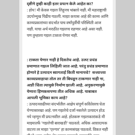
दृष्टीने तुम्ही काही इतर प्रयत्न केले आहेत का?
: होय! मी केवळ गझल लिहूनच थांबलो नाही. मी महाराष्ट्राची
उदयोन्मुख पिढीच गाठली. माझा कयास आहे की काव्य आणि
काव्यप्रकारांच्या संदर्भात पाच वर्षांपूर्वीची परिस्थिती आज
नाही. याचा अर्थ मराठीत गझलच राहणार आहे असा नाही.
पण तुम्हाला गझल टाळता येणार नाही.
: टाळता येणार नाही हे दिसतेच आहे. उलट प्रचंड
प्रमाणात गझल लिहिली जात आहे. परंतु प्रचंड प्रमाणात
होणारे हे उत्पादन स्वागतार्ह किती मानायचे? सध्याच्या
काव्यप्रवाहाचा तोल तर ती बिघडून टाकणार नाही ना,
अशी चिंता त्यामुळे निर्माण झाली आहे. अनुकरणामुळे
येणारा हिणकसपणा तीत अधिक आहे. याबाबत
आपली भूमिका काय आहे?
: उत्पादनवाढीच्या संदर्भातील आक्षेप संपूर्ण कवितेवरच घेता
येण्यासारखा आहे. पण गझलेचे दर्जा नसलेले उत्पादन होऊ
नये म्हणून मी प्रयत्नशील आहे. होतकरू गझलकारांकडे मी
माझ्यातर्फे 'गझलेची बाराखडी' पाठवतो. अधिक आशादायक
वाटला तर माझा 'एल्गार' हा काव्यसंग्रह पाठवतो. विकत नाही