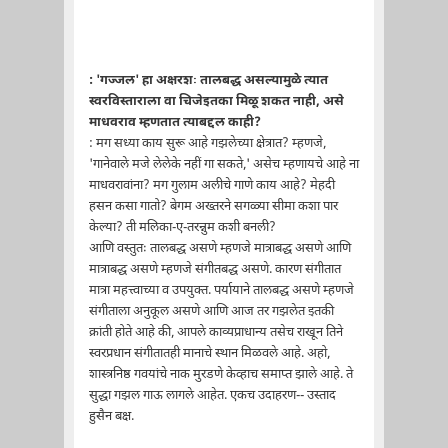
: 'गज्जल' हा अक्षरशः तालबद्ध असल्यामुळे त्यात
स्वरविस्ताराला वा चिजेइतका मिळू शकत नाही, असे
माधवराव म्हणतात त्याबद्दल काही?
: मग सध्या काय सुरू आहे गझलेच्या क्षेत्रात? म्हणजे,
'गानेवाले मजे लेलेके नहीं गा सकते,' असेच म्हणायचे आहे ना
माधवरावांना? मग गुलाम अलीचे गाणे काय आहे? मेहदी
हसन कसा गातो? बेगम अख्तरने सगळ्या सीमा कशा पार
केल्या? ती मलिका-ए-तरन्नुम कशी बनली?
आणि वस्तुतः तालबद्ध असणे म्हणजे मात्राबद्ध असणे आणि
मात्राबद्ध असणे म्हणजे संगीतबद्ध असणे. कारण संगीतात
मात्रा महत्त्वाच्या व उपयुक्त. पर्यायाने तालबद्ध असणे म्हणजे
संगीताला अनुकूल असणे आणि आज तर गझलेत इतकी
क्रांती होते आहे की, आपले काव्यप्राधान्य तसेच राखून तिने
स्वरप्रधान संगीतातही मानाचे स्थान मिळवले आहे. अहो,
शास्त्रनिष्ठ गवयांचे नाक मुरडणे केव्हाच समाप्त झाले आहे. ते
सुद्धा गझल गाऊ लागले आहेत. एकच उदाहरण-- उस्ताद
हुसैन बक्ष.