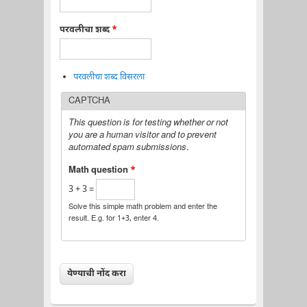
परवलीचा शब्द
*
परवलीचा शब्द विसरला
CAPTCHA
This question is for testing whether or not
you are a human visitor and to prevent
automated spam submissions.
Math question
*
3 + 3 =
Solve this simple math problem and enter the
result. E.g. for 1+3, enter 4.