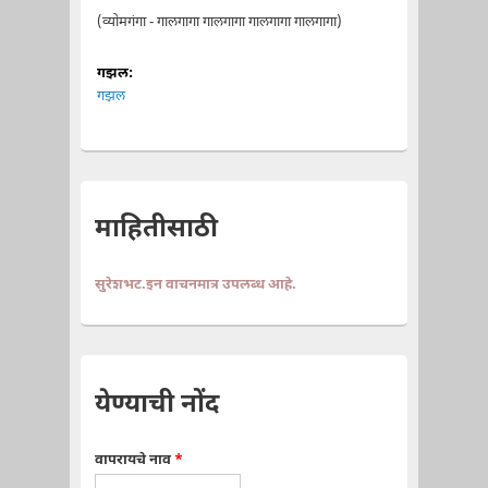
(व्योमगंगा - गालगागा गालगागा गालगागा गालगागा)
गझल:
गझल
माहितीसाठी
सुरेशभट.इन वाचनमात्र उपलब्ध आहे.
येण्याची नोंद
वापरायचे नाव
*