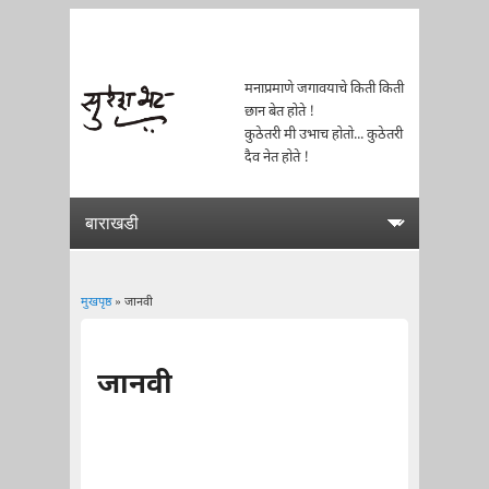
मनाप्रमाणे जगावयाचे किती किती
छान बेत होते !
कुठेतरी मी उभाच होतो... कुठेतरी
दैव नेत होते !
मुखपृष्ठ
» जानवी
You are here
जानवी