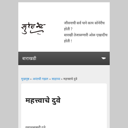
जीवनाची सर्व पाने काय सोनेरीच
होती ?
सारखी तेजाळणारी ओळ एखादीच
होती !
मुखपृष्ठ
»
अनंतची गझल
»
साहाय्य
» महत्त्वाचे दुवे
You are here
महत्त्वाचे दुवे
गझलसंबंधी दुवे