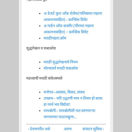
अ डेज़र्ट फ़ुल ऑफ़ रोज़ेस(गालिबच्या गझला
आकलनासहित)-- फ्रान्सिस प्रिचेट
अ गार्डन ऑफ़ कश्मीर (मीरच्या गझला
आकलनासहित) – फ्रान्सिस प्रिचेट
मराठीगझल.कॉम
शुद्धलेखन व शब्दकोश
मराठी शुद्धलेखनाचे नियम
मोल्ज़वर्थ मराठी शब्दकोश
महत्त्वाची मराठी संकेतस्थळे
मनोगत--आस्वाद, विवाद, संवाद
उपक्रम-- जरि उद्धरणी व्यय न तिच्या हो साचा
हा व्यर्थ भार विद्येचा!
मायबोली-- मायबोलीशी नातं सांगणार्‍या
जगभरच्या पाऊलखुणा...
‹ देवनागरीत असे
आरंभ
संपादन सुविधा ›