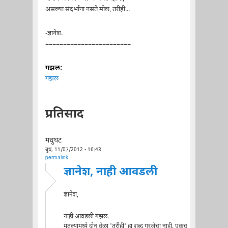
असल्या संदर्भांना नसते मोल, तरीही...
-ज्ञानेश.
========================
गझल:
गझल
प्रतिसाद
मधुघट
बुध, 11/07/2012 - 16:43
permalink
ज्ञानेश, नाही आवडली
ज्ञानेश,
नाही आवडली गझल.
मतल्यामध्ये दोन वेळा 'तरीही' हा शब्द गरजेचा नाही. एकच