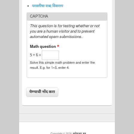
परवलीचा शब्द विसरला
CAPTCHA
This question is for testing whether or not
you are a human visitor and to prevent
automated spam submissions.
Math question
*
5 + 6 =
Solve this simple math problem and enter the
result. E.g. for 1+3, enter 4.
Copyright © 2026,
सुरेशभट.इन