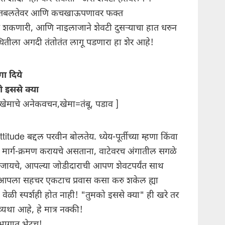
ा हतबलतेवर आणि कचखाऊपणावर फक्त
शकणारी, आणि नाइलाजाने शेवटी दुसऱ्याचा हात धरुन
्थितीला अगदी तंतोतंत लागू पडणारा हा शेर आहे!
गा दिये
 इससे क्या
खेमाचे अनेकवचन,खेमा=तंबू, पडाव ]
titude बद्दल परवीन बोलतेय. ध्येय-पूर्तीच्या म्हणा किंवा
ीने मार्ग-क्रमण करायचे असताना, वाटेवरच अंगातील सगळे
जायचे, आपल्या जोडीदाराची आपण शेवटपर्यंत साथ
आपला सहचर एकटाच प्रवास कसा करु शकेल ह्या
 वेळी स्पर्शही होत नाही! "तुमको इससे क्या" ही खरे तर
व्यथा आहे, हे मात्र नक्की!
ागात भेटूच!