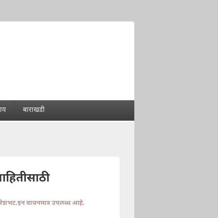
राय
बाराखडी
माहितीसाठी
ुरेशभट.इन वाचनमात्र उपलब्ध आहे.