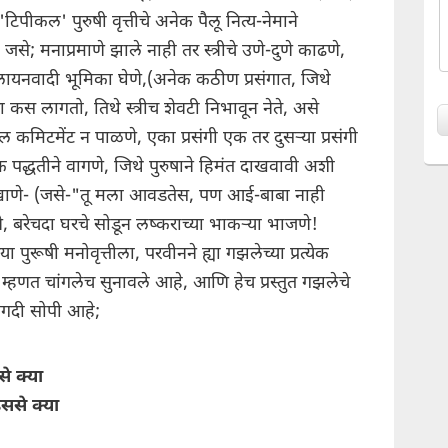
िपीकल' पुरुषी वृत्तीचे अनेक पैलू नित्य-नेमाने
से; मनाप्रमाणे झाले नाही तर स्त्रीचे उणे-दुणे काढणे,
पलायनवादी भूमिका घेणे,(अनेक कठीण प्रसंगात, जिथे
स लागतो, तिथे स्त्रीच शेवटी निभावून नेते, असे
 कमिटमेंट न पाळणे, एका प्रसंगी एक तर दुसऱ्या प्रसंगी
भिक पद्धतीने वागणे, जिथे पुरुषाने हिमंत दाखवावी अशी
 खाणे- (जसे-"तू मला आवडतेस, पण आई-बाबा नाही
, बरेचदा घरचे सोडून लष्कराच्या भाकऱ्या भाजणे!
 पुरूषी मनोवृत्तीला, परवीनने ह्या गझलेच्या प्रत्येक
 म्हणत चांगलेच सुनावले आहे, आणि हेच प्रस्तुत गझलेचे
गदी सोपी आहे;
से क्या
ससे क्या