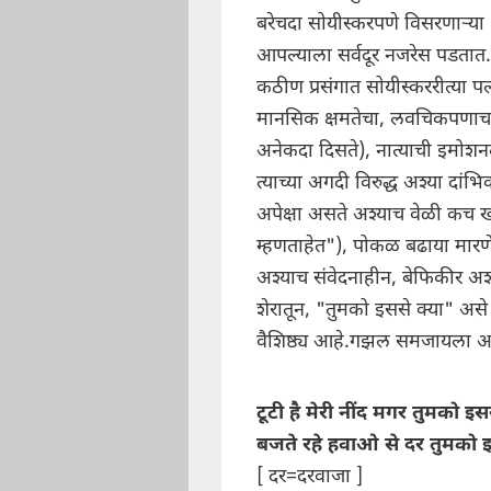
बरेचदा सोयीस्करपणे विसरणाऱ्या 'ट
आपल्याला सर्वदूर नजरेस पडतात. ज
कठीण प्रसंगात सोयीस्कररीत्या 
मानसिक क्षमतेचा, लवचिकपणाचा क
अनेकदा दिसते), नात्याची इमोशनल
त्याच्या अगदी विरुद्ध अश्या दां
अपेक्षा असते अश्याच वेळी कच
म्हणताहेत"), पोकळ बढाया मारणे
अश्याच संवेदनाहीन, बेफिकीर अश्या
शेरातून, "तुमको इससे क्या" असे
वैशिष्ठ्य आहे.गझल समजायला अ
टूटी है मेरी नींद मगर तुमको इस
बजते रहे हवाओ से दर तुमको इ
[ दर=दरवाजा ]