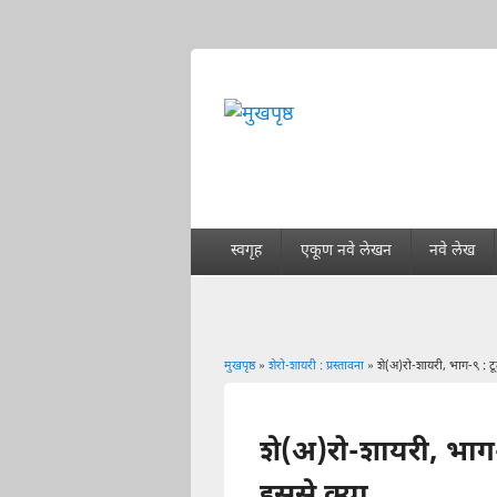
स्वगृह
एकूण नवे लेखन
नवे लेख
मुखपृष्ठ
»
शेरो-शायरी : प्रस्तावना
» शे(अ)रो-शायरी, भाग-९ : टूट
You are here
शे(अ)रो-शायरी, भाग-९