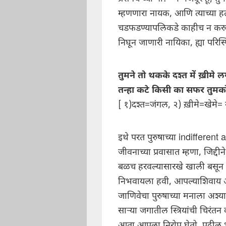
म्हणणारा नायक, आणि त्याच्य
चडफडण्यापलिकडे काहीच न करु 
निघून जाणारी नायिका, ह्या परिस
तुमने तो थकके दश्त में ख़ीमे ल
तन्हा कटे किसी का सफर तुमको
[ १)दश्त=जंगल, २) ख़ीमे=खेमे= 
इथे परत पुरुषाच्या indifferent at
जीवनाच्या प्रवासात म्हणा, जिद्द
बळच हरवल्यासारखे खाली बसून 
निभवायला हवी, आपल्याशिवाय 
जाणिवेचा पुरुषाच्या मनाला अश्या
साऱ्या जगातील स्त्रियांची चिरंतन 
आता आपला निरोप घेतो, पुढील भ