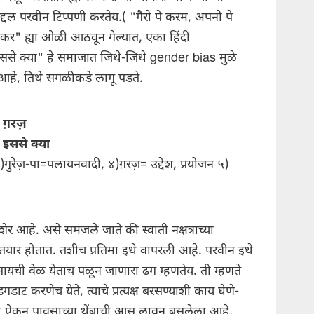
बद्दल परवीन टिप्पणी करतेय.( "गैरो पे करम, अपनो पे
कर" ह्या ओळी आठवून गेल्यात, एका हिंदी
ससे क्या" हे समाजात जिथे-जिथे gender bias मुळे
आहे, तिथे सगळीकडे लागू पडते.
या ग़रज़
 इससे क्या
)गुरेज़-पा=पलायनवादी, ४)ग़रज़= उद्देश, प्रयोजन ५)
 शेर आहे. असे समजले जाते की स्वाती नक्षत्राच्या
ती तयार होतात. तशीच प्रतिमा इथे वापरली आहे. परवीन इथे
यची वेळ येताच पळून जाणारा ढग म्हणतेय. ती म्हणते
गडाट करणेच येते, त्याचे प्रत्यक्ष बरसण्याशी काय घेणे-
ट ऐकून पावसाच्या थेंबाची आस लावून बसलेला आहे,