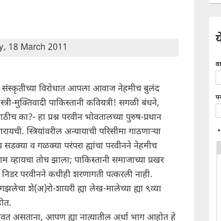
य
y, 18 March 2011
व
ान संस्कृतीच्या विरोधात आपला आवाज नेहमीच बुलंद
प
्री-मुक्तिवादी पाकिस्तानी कवियत्री! सगळी बंधने,
ंसाठीच का?- हा प्रश्न परवीन भोवतालच्या पुरुष-प्रधान
यची. स्त्रियांवरील अन्यायाची परिसीमा गाठणाऱ्या
च सडक्या व गळक्या परंपरा ह्यांचा परवीनने नेहमीच
ाम व्हायचा तोच झाला; पाकिस्तानी समाजाच्या प्रखर
ही निडर परवीनने कधीही शरणागती पत्करली नाही.
ण गझलेचा शे(अ)रो-शायरी ह्या लेख-मालेच्या ह्या ९व्या
ोत.
े निभावत असताना, आपण ह्या नात्यातील अर्धा भाग आहोत हे