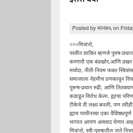
इससे क्या
Posted by
मानस६
on Frida
===मित्रांनो,
परवीन शाकिर म्हणजे पुरुष-प्रध
करणारी एक बंडखोर,आणि प्रखर स्त
मर्यादा, नीती-नियम फक्त स्त्रिया
समाजाला नेहमीच ठणकावून विचारा
पुरूष-प्रधान रुढी, आणि तितक्या
कडाडून विरोध केला. ह्याचा परिण
टीकेचे ती लक्ष्य बनली, पण तरी
ह्याच परवीनच्या एका वैशिष्ठ्यपूर्
भागात आपण आस्वाद घेणार आह
मित्रांनो, स्त्री-पुरुषातील नात