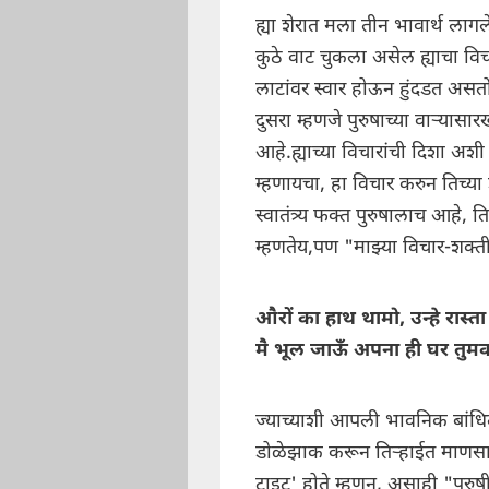
ह्या शेरात मला तीन भावार्थ लागल
कुठे वाट चुकला असेल ह्याचा व
लाटांवर स्वार होऊन हुंदडत असत
दुसरा म्हणजे पुरुषाच्या वाऱ्यास
आहे.ह्याच्या विचारांची दिशा अशी
म्हणायचा, हा विचार करुन तिच्या
स्वातंत्र्य फक्त पुरुषालाच आहे,
म्हणतेय,पण "माझ्या विचार-शक्ती
औरों का हाथ थामो, उन्हे रास्
मै भूल जाऊँ अपना ही घर तुमक
ज्याच्याशी आपली भावनिक बांधिलक
डोळेझाक करून तिऱ्हाईत माणस
टाइट' होते म्हणून, असाही "पुरुष