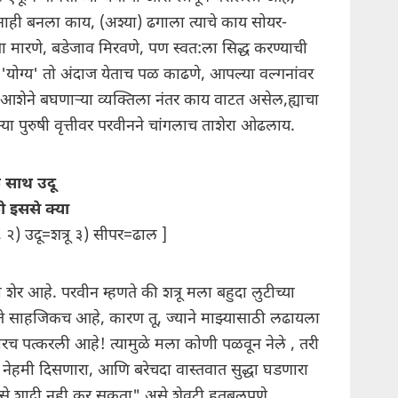
 नाही बनला काय, (अश्या) ढगाला त्याचे काय सोयर-
्पा मारणे, बडेजाव मिरवणे, पण स्वत:ला सिद्ध करण्याची
 'योग्य' तो अंदाज येताच पळ काढणे, आपल्या वल्गनांवर
 आशेने बघणाऱ्या व्यक्तिला नंतर काय वाटत असेल,ह्याचा
्या पुरुषी वृत्तीवर परवीनने चांगलाच ताशेरा ओढलाय.
 साथ उदू
ो इससे क्या
२) उदू=शत्रू ३) सीपर=ढाल ]
 शेर आहे. परवीन म्हणते की शत्रू मला बहुदा लुटीच्या
साहजिकच आहे, कारण तू, ज्याने माझ्यासाठी लढायला
ारच पत्करली आहे! त्यामुळे मला कोणी पळवून नेले , तरी
 नेहमी दिसणारा, आणि बरेचदा वास्तवात सुद्धा घडणारा
, तुमसे शादी नही कर सकता" असे शेवटी हतबलपणे