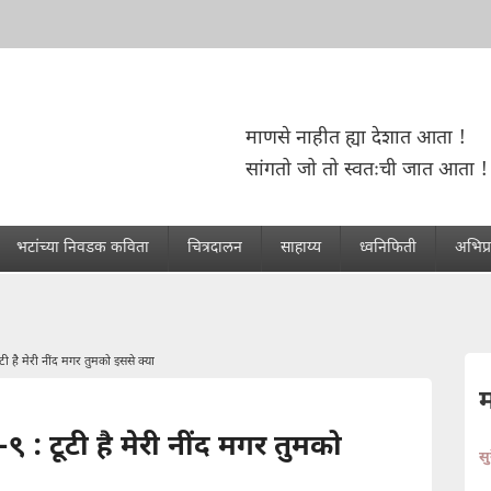
माणसे नाहीत ह्या देशात आता !
सांगतो जो तो स्वतःची जात आता !
भटांच्या निवडक कविता
चित्रदालन
साहाय्य
ध्वनिफिती
अभिप्
ी है मेरी नींद मगर तुमको इससे क्या
 : टूटी है मेरी नींद मगर तुमको
स