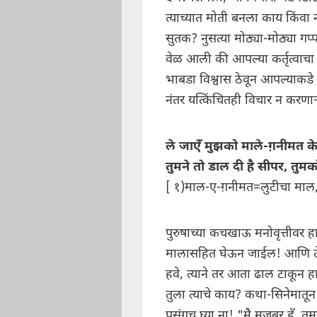
त्याच्यात मोती बनला काय किंवा
सुतक? नुसत्या मोठ्या-मोठ्या गप
वेळ आली की आपल्या कर्तृत्वाचा
भाबडा विश्वास ठेवून आपल्याकडे
नंतर यत्किंचितही विचार न करणाऱ
ले जाएँ मुझको माले-ग़नीमत के
तुमने तो डाल दी है सीपर, तुमक
[ १)माल-ए-ग़नीमत=लुटीचा माल, 
पुरुषाच्या कचखाऊ मनोवृत्तीवर हा
मालासहित घेऊन जाईल! आणि ते 
हवे, त्याने तर आता ढाल टाकून ह
तुला त्याचे काय? कथा-सिनेमातून
प्रसंगच घ्या ना! "मै मजबूर हूँ