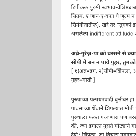
टिपीकल पुरुषी स्वभाव-वैशिष्ठ्या
सितम, ए जान-ए-वफा ये जुल्म न 
सिनेगीतातील). खरे तर "तुमको इ
असलेला indifferent attitude 
अब्रे-गुरेज़-पा को बरसने से क्
सीपी मे बन न पाये गुहर, तुमको
[ १)अब्र=ढग, २)सीपी=शिंपला, ३
गुहर=मोती ]
पुरुषाच्या पलायनवादी वृत्तीवर हा
पावसाच्या थेंबाने शिंपल्यात मो
पुरुषाला फक्त गरजणारा पण बरसा
की, ज्या ढगाला नुसते मोठ्याने गड
देणे? शिंपला, जो बिचारा गडगडा