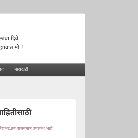
लावा दिवे
ंझावात मी !
राय
बाराखडी
माहितीसाठी
ुरेशभट.इन वाचनमात्र उपलब्ध आहे.