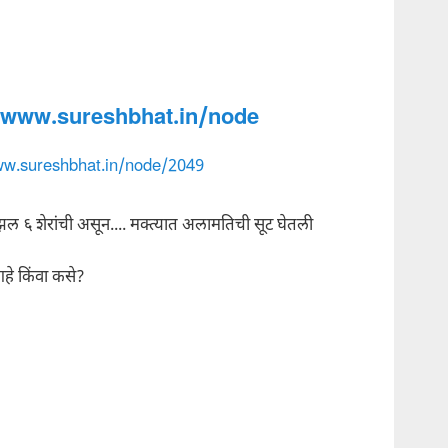
//www.sureshbhat.in/node
ww.sureshbhat.in/node/2049
ल ६ शेरांची असून.... मक्त्यात अलामतिची सूट घेतली
े किंवा कसे?