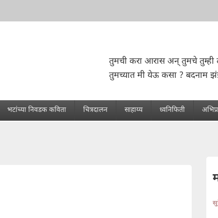
तुमची करा आरास अन् तुमचे तुम्ही 
तुमच्यात मी येऊ कसा ? बदनाम झ
भटांच्या निवडक कविता
चित्रदालन
साहाय्य
ध्वनिफिती
अभिप्
स