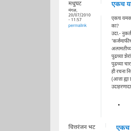
मधुघट
एकच य
मंगळ,
20/07/2010
एकच यमक 
- 11:57
का?
permalink
उदा.- नुकत
'कर्जमाफीच
अलामतीच्य
पुढच्या शेर
पुढच्या चा
ही रचना न
(आत्ता ह्य
उदाहरणादा
चित्तरंजन भट
एकच 