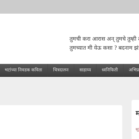
तुमची करा आरास अन् तुमचे तुम्ही 
तुमच्यात मी येऊ कसा ? बदनाम झ
भटांच्या निवडक कविता
चित्रदालन
साहाय्य
ध्वनिफिती
अभिप्
स