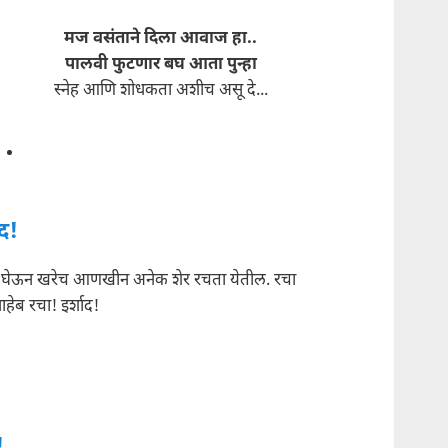
मज वसंताने दिला आवाज हा..
पालवी फुटणार बघ आता पुन्हा
स्नेह आणि शोधकता अशीच असू दे...
ाद!
' घेऊन खरेच आणखीन अनेक शेर रचता येतील. रचा
रेसाहेब रचा! इर्शाद!
!