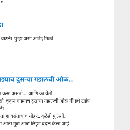
हा
 वाटली. पुन्हा असा आनंद मिळो.
ाझ्याच दुसर्‍या गझलची ओळ...
ग कसा असतो... आणि का येतो..
ो, चुकून माझ्याच दुसर्‍या गझलची ओळ मी इथे टाईप
ली.
ा हा वसंताचाच मोहर.. कुठेही फुलतो..
 आता मूळ ओळ लिहून बदल केला आहे...