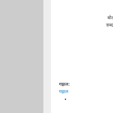
बोल
शब्
गझल:
गझल