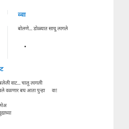
व्वा
बोलणे... डोळ्यात साचू लागले
ाट
ंबलेली वाट... चालू लागली
वले वळणार बघ आता पुन्हा वा!
लोअ
ूद्याघ्या