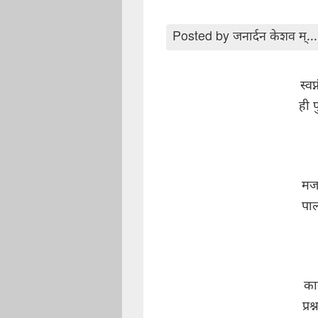
Posted by
जनार्दन केशव म्...
स्व
ही 
मज
पाल
काय
प्र