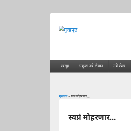
स्वगृह
एकूण नवे लेखन
नवे लेख
मुखपृष्ठ
» स्वप्नं मोहरणार...
You are here
स्वप्नं मोहरणार...