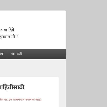
लावा दिवे
ंझावात मी !
राय
बाराखडी
माहितीसाठी
ुरेशभट.इन वाचनमात्र उपलब्ध आहे.