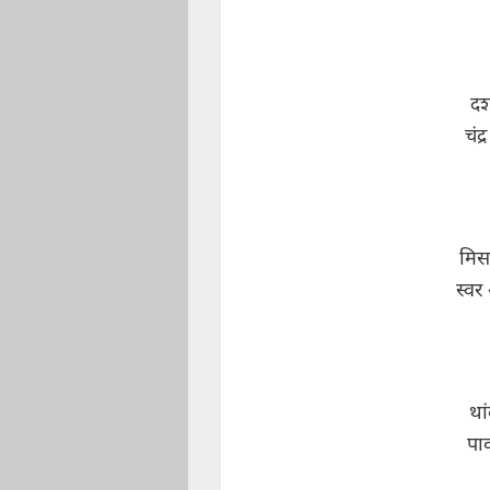
दश
चंद
मिस
स्वर
था
पा