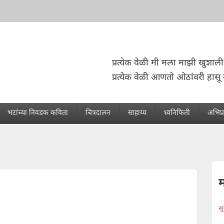
प्रत्येक वेळी मी मला माझी खुशाली
प्रत्येक वेळी आणतो ओठांवरी हासू 
भटांच्या निवडक कविता
चित्रदालन
साहाय्य
ध्वनिफिती
अभिप्
स