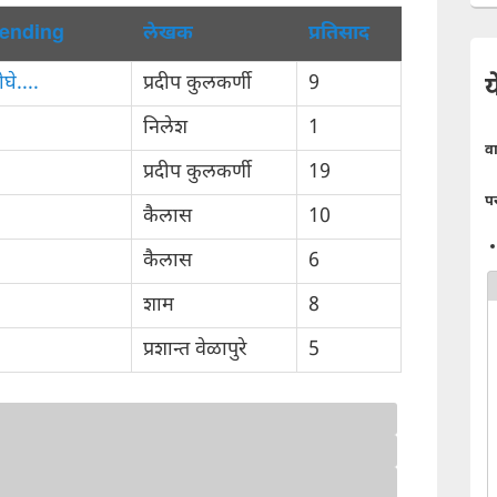
लेखक
प्रतिसाद
य
घे....
प्रदीप कुलकर्णी
9
निलेश
1
व
प्रदीप कुलकर्णी
19
प
कैलास
10
कैलास
6
शाम
8
प्रशान्त वेळापुरे
5