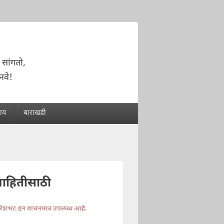
 सांगतो,
नवे!
राय
बाराखडी
माहितीसाठी
ुरेशभट.इन वाचनमात्र उपलब्ध आहे.