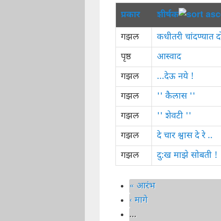
प्रकार
शीर्षक
गझल
कधीतरी चांदण्यात दो
पृष्ठ
आस्वाद
गझल
...देऊ नये !
गझल
'' कैलास ''
गझल
'' शेवटी ''
गझल
दे चार श्वास दे रे ..
गझल
दु:ख माझे सोबती !
« आरंभ
Pages
‹ मागे
…