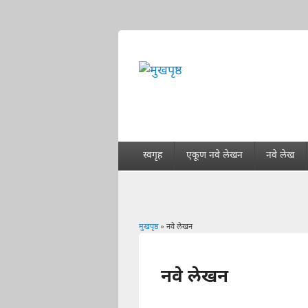
स्वगृह
एकूण नवे लेखन
नवे लेख
मुखपृष्ठ
» नवे लेखन
You are here
नवे लेखन