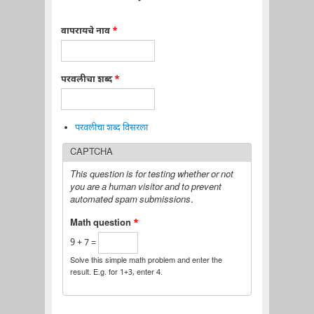
वापरायचे नाव
*
परवलीचा शब्द
*
परवलीचा शब्द विसरला
CAPTCHA
This question is for testing whether or not
you are a human visitor and to prevent
automated spam submissions.
Math question
*
9 + 7 =
Solve this simple math problem and enter the
result. E.g. for 1+3, enter 4.