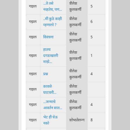
...ते तसे
शैलेश
गझल
5
नव्हतेच, पण...
कुलकर्णी
..मी कुठे काही
शैलेश
गझल
6
म्हणालो ?
कुलकर्णी
शैलेश
गझल
विवंचना
5
कुलकर्णी
हातच
शैलेश
गझल
दगडाखाली
1
कुलकर्णी
माझे...
शैलेश
गझल
प्रश्न
4
कुलकर्णी
कावळे
शैलेश
गझल
घाटावरी...
कुलकर्णी
...जन्माचे
शैलेश
गझल
4
आवर्तन सात...
कुलकर्णी
भेट ही घेऊ
गझल
शोभातेलन्ग
8
नको