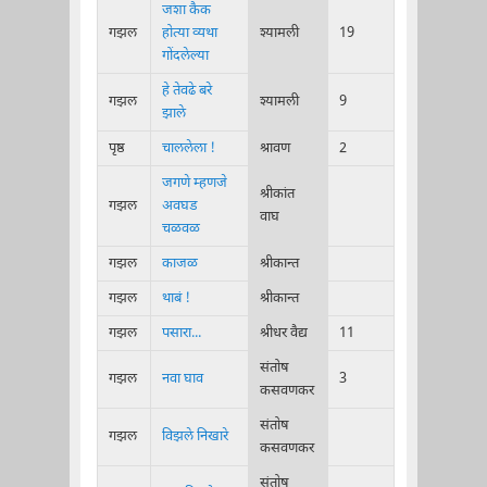
जशा कैक
गझल
होत्या व्यथा
श्यामली
19
गोंदलेल्या
हे तेवढे बरे
गझल
श्यामली
9
झाले
पृष्ठ
चाललेला !
श्रावण
2
जगणे म्हणजे
श्रीकांत
गझल
अवघड
वाघ
चळवळ
गझल
काजळ
श्रीकान्त
गझल
थाबं !
श्रीकान्त
गझल
पसारा...
श्रीधर वैद्य
11
संतोष
गझल
नवा घाव
3
कसवणकर
संतोष
गझल
विझले निखारे
कसवणकर
संतोष