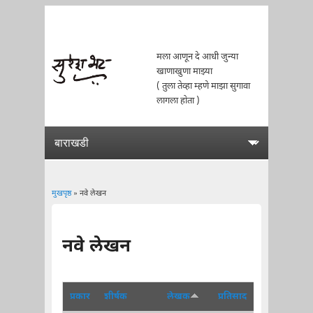
मला आणून दे आधी जुन्या
खाणाखुणा माझ्या
( तुला तेव्हा म्हणे माझा सुगावा
लागला होता )
मुखपृष्ठ
» नवे लेखन
You are here
नवे लेखन
प्रकार
शीर्षक
लेखक
प्रतिसाद