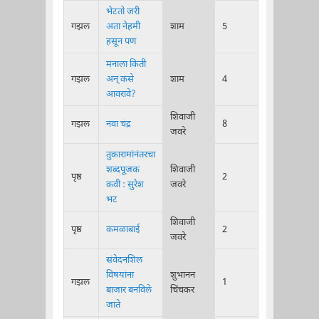
भेटतो जरी
गझल
अता नेहमी
शाम
5
हसून पण
मनाला किती
गझल
अन् कसे
शाम
4
आवरावे?
शिवाजी
गझल
नवा चंद्र
8
जवरे
तुकारामांनंतरचा
शब्दपूजक
शिवाजी
पृष्ठ
2
कवी : सुरेश
जवरे
भट
शिवाजी
पृष्ठ
कमळाबाई
2
जवरे
संवेदनशिल
विषयांना
शुभानन
गझल
1
बाजार बनविले
चिंचकर
जाते